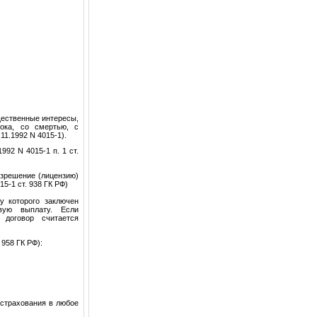
щественные интересы,
ока, со смертью, с
.11.1992 N 4015-1).
992 N 4015-1 п. 1 ст.
азрешение (лицензию)
15-1 ст. 938 ГК РФ)
у которого заключен
вую выплату. Если
 договор считается
 958 ГК РФ):
 страхования в любое