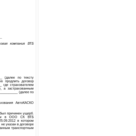
__
ховая компания
ВТБ
__ (далее по тексту
ю продлить договор
_ где страхователем
), а застрахованным
__________ (далее по
ахования АвтоКАСКО
 был причинен ущерб.
нием в ООО СК ВТБ
5.09.2012 в котором
 не указан в договоре
ванным транспортным