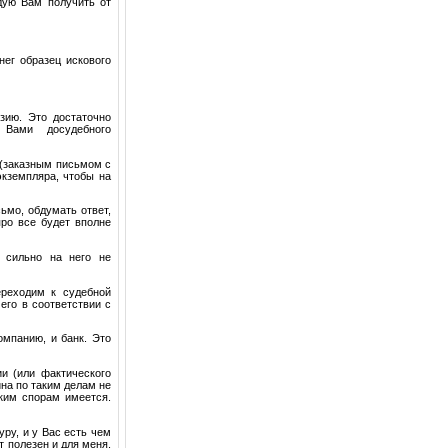
дую Вам получить от
нег образец искового
зию. Это достаточно
 Вами досудебного
 (заказным письмом с
экземпляра, чтобы на
мо, обдумать ответ,
про все будет вполне
 сильно на него не
ереходим к судебной
его в соответствии с
омпанию, и банк. Это
и (или фактического
ина по таким делам не
аким спорам имеется.
уру, и у Вас есть чем
 полезен и для меня,