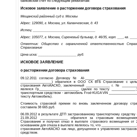
банковский счет по следующим реквизитам:
Исковое заявление о расторжении договора страхования
Мещанский районный суд г. Москвы
Адрес: 129090, г. Москва, ул. Каланчевская, д. 43
Истец: __________________________________
Адрес: 105077, г. Москва, Сиреневый бульвар, д. 46/35, корп. ___, кв. ___
Ответчик: Общество с ограниченной ответственностью Стра
Страхование
Цена иска: _____________________ руб.
ИСКОВОЕ ЗАЯВЛЕНИЕ
о расторжении договора страхования
09.12.2011 согласно Договору № AI-_____ _____________________
_________________) обратился в ООО СК ВТБ Страхование с цель
страхования АвтоКАСКО, заключенный _____________ г. № ________
являлся Гр______________________ (далее по тексту _____________.
транспортным средством - автомобиль Frod-KUGA VIN _______________
тексту Автомобиль).
Стоимость страховой премии по вновь заключенном договору стр
составила 38 665 руб.
06.09.2012 в результате ДТП застрахованному транспортному средству
21.09.2012 _______________ обратился за страховым возмеще
Страхование и получил отказ в выплате страхового возмещения от 2
основанием для отказа в выплате являлось то, что ___________________.
страхования АвтоКАСКО как лицо, допущенное к управлению застрахо
средством.