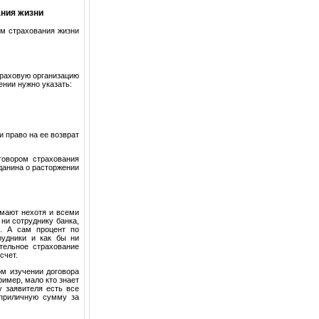
ания жизни
ом страхования жизни
траховую организацию
ении нужно указать:
и право на ее возврат
говором страхования
данина о расторжении
имают нехотя и всеми
ни сотруднику банка,
и. А сам процент по
рудники и как бы ни
тельное страхование
счет.
ом изучении договора
ример, мало кто знает
у заявителя есть все
 приличную сумму за