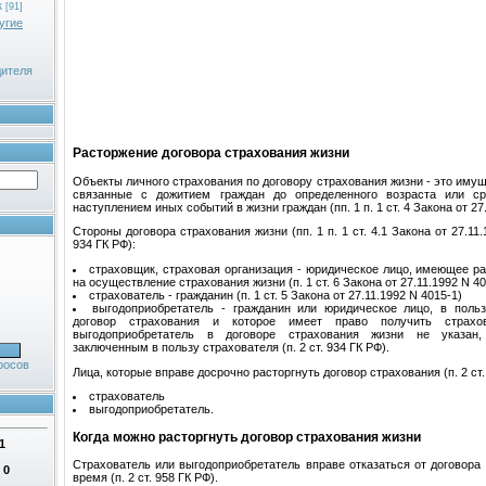
к
[91]
угие
дителя
Расторжение договора страхования жизни
Объекты личного страхования по договору страхования жизни - это иму
связанные с дожитием граждан до определенного возраста или ср
наступлением иных событий в жизни граждан (пп. 1 п. 1 ст. 4 Закона от 27
Стороны договора страхования жизни (пп. 1 п. 1 ст. 4.1 Закона от 27.11.1
934 ГК РФ):
страховщик, страховая организация - юридическое лицо, имеющее р
на осуществление страхования жизни (п. 1 ст. 6 Закона от 27.11.1992 N 40
страхователь - гражданин (п. 1 ст. 5 Закона от 27.11.1992 N 4015-1)
выгодоприобретатель - гражданин или юридическое лицо, в польз
договор страхования и которое имеет право получить страхо
выгодоприобретатель в договоре страхования жизни не указан,
заключенным в пользу страхователя (п. 2 ст. 934 ГК РФ).
росов
Лица, которые вправе досрочно расторгнуть договор страхования (п. 2 ст.
страхователь
выгодоприобретатель.
Когда можно расторгнуть договор страхования жизни
1
Страхователь или выгодоприобретатель вправе отказаться от договора
:
0
время (п. 2 ст. 958 ГК РФ).