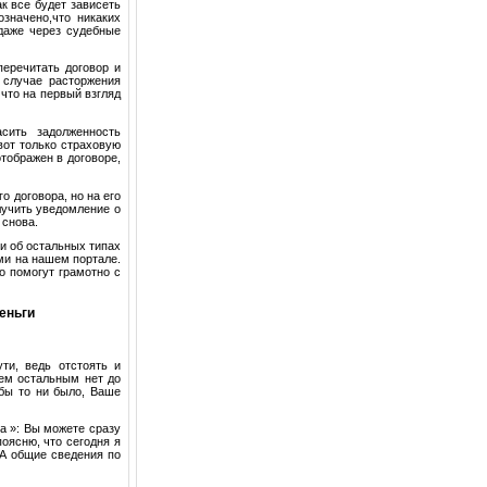
к все будет зависеть
означено,что никаких
 даже через судебные
перечитать договор и
 случае расторжения
что на первый взгляд
асить задолженность
вот только страховую
отображен в договоре,
о договора, но на его
лучить уведомление о
 снова.
 и об остальных типах
ми на нашем портале.
о помогут грамотно с
деньги
ти, ведь отстоять и
ем остальным нет до
 бы то ни было, Ваше
та »: Вы можете сразу
поясню, что сегодня я
 А общие сведения по