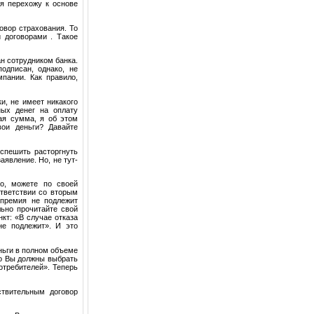
 я перехожу к основе
овор страхования. То
 договорами . Такое
ан сотрудником банка.
одписан, однако, не
пании. Как правило,
и, не имеет никакого
ных денег на оплату
ая сумма, я об этом
вои деньги? Давайте
спешить расторгнуть
явление. Но, не тут-
но, можете по своей
ответствии со вторым
 премия не подлежит
льно прочитайте свой
нкт: «В случае отказа
не подлежит». И это
еньги в полном объеме
то Вы должны выбрать
отребителей». Теперь
твительным договор