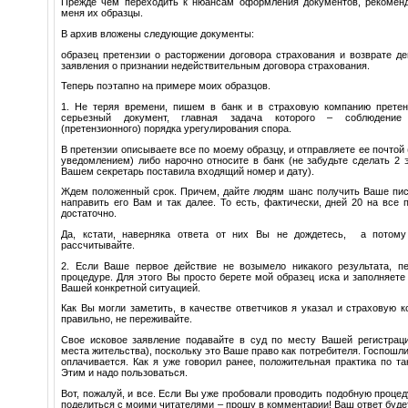
Прежде чем переходить к нюансам оформления документов, рекомен
меня их образцы.
В архив вложены следующие документы:
образец претензии о расторжении договора страхования и возврате де
заявления о признании недействительным договора страхования.
Теперь поэтапно на примере моих образцов.
1. Не теряя времени, пишем в банк и в страховую компанию претен
серьезный документ, главная задача которого – соблюдение
(претензионного) порядка урегулирования спора.
В претензии описываете все по моему образцу, и отправляете ее почтой
уведомлением) либо нарочно относите в банк (не забудьте сделать 2 
Вашем секретарь поставила входящий номер и дату).
Ждем положенный срок. Причем, дайте людям шанс получить Ваше пись
направить его Вам и так далее. То есть, фактически, дней 20 на все 
достаточно.
Да, кстати, наверняка ответа от них Вы не дождетесь, а потому
рассчитывайте.
2. Если Ваше первое действие не возымело никакого результата, п
процедуре. Для этого Вы просто берете мой образец иска и заполняете 
Вашей конкретной ситуацией.
Как Вы могли заметить, в качестве ответчиков я указал и страховую к
правильно, не переживайте.
Свое исковое заявление подавайте в суд по месту Вашей регистраци
места жительства), поскольку это Ваше право как потребителя. Госпошл
оплачивается. Как я уже говорил ранее, положительная практика по т
Этим и надо пользоваться.
Вот, пожалуй, и все. Если Вы уже пробовали проводить подобную процед
поделиться с моими читателями – прошу в комментарии! Ваш ответ будет