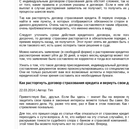
С индивидуальным договором страхования дела обстоят сложнее, так ка
от того, какие правила и условия указаны в договоре. Если в нем об
выплат в случае расторжения заявитель не получает, то получить их
процессы шансов мало.
Так как расторгнуть договор страхования кредита. В первую очередь 
найти в нем пункты, в которых отображаются обязанности сторон в
данного документа. Очень часто договоры составляются таким образом, 
очень проблематично определить, что именно имелось в виду.
Следует уточнить сроки действия кредитного договора, если пог
досрочно, то договор страховки расторгается в обязательном порядке, 
премию вернуть назад, не получится. Этот пункт опять же должен быть 
если такового нет, есть шанс оспорить такое решение в суде.
Можно написать заявление (в свободной форме) о расторжении кредитног
рассмотрение может уйти до 30 дней, а через месяц кредитор может по
том, что заявление было составлено не корректно и тогда все начинается
Узнать о том, что такое договор присоединения, индивидуальный договор
составления документов можно проконсультировавшись со специалиста
Они не только разъяснят вам все возможные аспекты и перспективы, н
юридической точки зрения составить все необходимые бумаги.
Как расторгнуть договор страхования кредита и вернуть свои 
22.03.2014 | Автор: Tim
Приветствую Вас, друзья. Если Вы здесь – значит Вы на верном пу
защитить свои права и законные интересы можете только Вы сами. Вс
них никакого дела. Ну, разве что мне, раз я Вам в этом помогаю. Как
стремление похвально.
Для тех, кто пришел сюда из статьи «Как отказаться от страховки креди
переходить к сути вопроса. А те, кто набрел на эту статью случайно, я 
раскрываю тонкости судебного спора с банком и страховой компанией.
этой теме Вы можете получить вот по этой ссылке. Вперед.