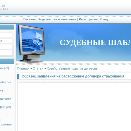
6:20
ь
|
RSS
Главная
|
Ходатайства и заявления
|
Регистрация
|
Вход
СУДЕБНЫЕ ШАБ
те
ий
Главная
»
Статьи
»
Хозяйственные и другие договоры
[43]
Образец заявления на расторжение договора страхования
событий
на
однести
оров
[28]
5]
приятия