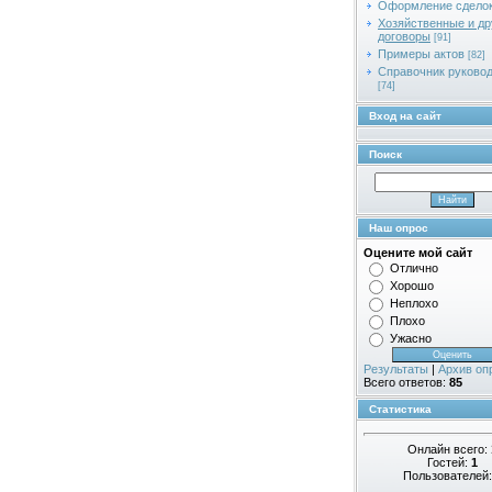
Оформление сдело
Хозяйственные и др
договоры
[91]
Примеры актов
[82]
Справочник руково
[74]
Вход на сайт
Поиск
Наш опрос
Оцените мой сайт
Отлично
Хорошо
Неплохо
Плохо
Ужасно
Результаты
|
Архив оп
Всего ответов:
85
Статистика
Онлайн всего:
Гостей:
1
Пользователей