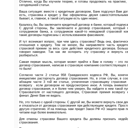
Отлично, когда Вы изучили теорию, и готовы продолжать на практике,
сегодняшней статьи.
Ваша ситуация: вместе с кредитным договором, Банк подсунул Вам дог
есть, страховка и кредит у Вас оформлены двумя самостоятельными
бывает, и, главное, в такой ситуации есть один нюанс.
Казалось бы, Вы заключаете кредитный договор в банке, который подпис
С другой стороны, Вы заключаете и договор страхования, который п
сотрудником банка, а сотрудником какой-то неведомой страховой ком
такие договоры подписаны с использованием факсимиле.
И тут возникает вопрос, при чем здесь страховка? Ведь она, фактическ
отношения к кредиту. Тем не менее, Вы направляете часть кредит
страховой премии за весь срок действия кредитного договора. Больш
говорил намедни. Так как же оспорить эту страховку и вернуть с
разбираться.
Самая первая мысль, которая может прийти к Вам в голову – это по
договор страхования, написав в страховую компанию соответствующее за
то было!
Согласно части 2 статьи 958 Гражданского кодекса РФ, Вы, конеч
инициативе расторгнуть договор страхования. Но, в этом случае, в со
абзацем части 3 той же статьи, уплаченная страховщику страховая
возврату . если договором не предусмотрено иное. А теперь внимате
договор страхования, и я более чем уверен, Вы найдете в нем такой пу
Страхователя от настоящего договора, Страховая премия возврату 
финал. Денег Вам не видать.
Но, это только с одной стороны. С другой же, Вы можете вернуть свои д
и отказаться от договора страхования при действующем кредите. Прос
другую стратегию. И на помощь нам придет Закон РФ «О защите прав п
читаем еще более внимательно.
Для отмены страховки Вашего кредита Вы должны признать недейс
страхования.