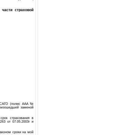
 части страховой
ОСАГО (полис AAA №
роизошедшей заменой
 срок страхования в
63 от 07.05.2003г и
аконом сроки на мой