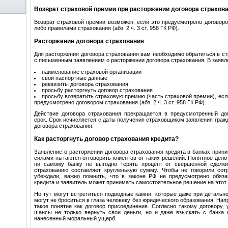
Возврат страховой премии при расторжении договора страхов
Возврат страховой премии возможен, если это предусмотрено договор
либо правилами страхования (абз. 2 ч. 3 ст. 958 ГК РФ).
Расторжение договора страхования
Для расторжения договора страхования вам необходимо обратиться в с
с письменным заявлением о расторжении договора страхования. В заявл
наименование страховой организации
свои паспортные данные
реквизиты договора страхования
просьбу расторгнуть договор страхования
просьбу возвратить страховую премию (часть страховой премии), есл
предусмотрено договором страхования (абз. 2 ч. 3 ст. 958 ГК РФ).
Действие договора страхования прекращается в предусмотренный до
срок. Срок исчисляется с даты получения страховщиком заявления граж
договора страхования.
Как расторгнуть договор страхования кредита?
Заявление о расторжении договора страхования кредита в банках прин
силами пытаются отговорить клиентов от таких решений. Понятное дело 
ни самому банку не выгодно терять процент от свершенной сделк
страхованию составляет кругленькую сумму. Чтобы не говорили сот
убеждали, важно помнить, что в законе РФ не предусмотрено обяза
кредита и заявитель может принимать самостоятельное решение на этот 
Но тут могут встретиться подводные камни, которые даже при детальн
могут не броситься в глаза человеку без юридического образования. Нап
такое понятие как договор присоединения. Согласно такому договору, 
шансы не только вернуть свои деньги, но и даже взыскать с банка
нанесенный моральный ущерб.