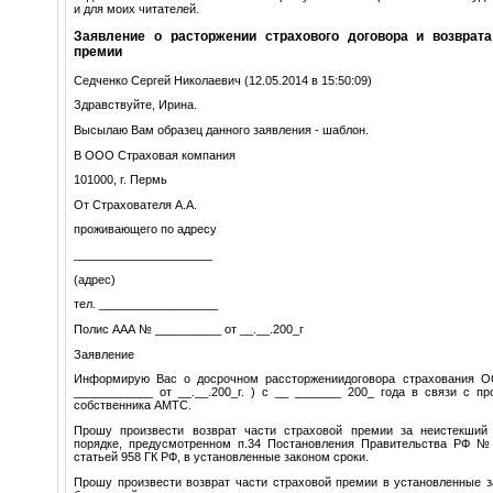
и для моих читателей.
Заявление о расторжении страхового договора и возврата
премии
Седченко Сергей Николаевич (12.05.2014 в 15:50:09)
Здравствуйте, Ирина.
Высылаю Вам образец данного заявления - шаблон.
В ООО Страховая компания
101000, г. Пермь
От Страхователя А.А.
проживающего по адресу
_____________________
(адрес)
тел. __________________
Полис ААА № __________ от __.__.200_г
Заявление
Информирую Вас о досрочном рассторжениидоговора страхования 
____________ от __.__.200_г. ) с __ _______ 200_ года в связи с п
собственника АМТС.
Прошу произвести возврат части страховой премии за неистекший
порядке, предусмотренном п.34 Постановления Правительства РФ №2
статьей 958 ГК РФ, в установленные законом сроки.
Прошу произвести возврат части страховой премии в установленные з