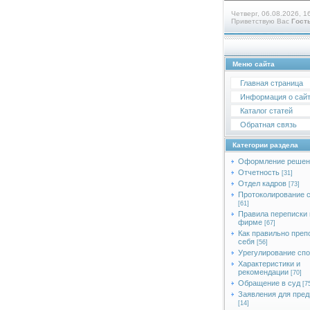
Четверг, 06.08.2026, 1
Приветствую Вас
Гост
Меню сайта
Главная страница
Информация о сай
Каталог статей
Обратная связь
Категории раздела
Оформление решен
Отчетность
[31]
Отдел кадров
[73]
Протоколирование 
[61]
Правила переписки 
фирме
[67]
Как правильно преп
себя
[56]
Урегулирование сп
Характеристики и
рекомендации
[70]
Обращение в суд
[7
Заявления для пред
[14]