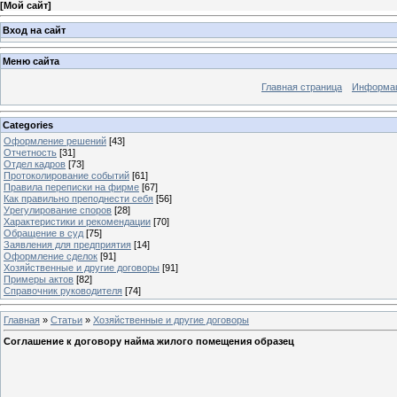
[
Мой сайт
]
Вход на сайт
Меню сайта
Главная страница
Информац
Categories
Оформление решений
[43]
Отчетность
[31]
Отдел кадров
[73]
Протоколирование событий
[61]
Правила переписки на фирме
[67]
Как правильно преподнести себя
[56]
Урегулирование споров
[28]
Характеристики и рекомендации
[70]
Обращение в суд
[75]
Заявления для предприятия
[14]
Оформление сделок
[91]
Хозяйственные и другие договоры
[91]
Примеры актов
[82]
Справочник руководителя
[74]
Главная
»
Статьи
»
Хозяйственные и другие договоры
Соглашение к договору найма жилого помещения образец