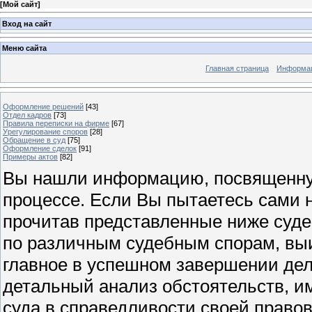
[
Мой сайт
]
Вход на сайт
Меню сайта
Главная страница
Информац
Оформление решений
[43]
Отдел кадров
[73]
Правила переписки на фирме
[67]
Урегулирование споров
[28]
Обращение в суд
[75]
Оформление сделок
[91]
Примеры актов
[82]
Вы нашли информацию, посвященную
процессе. Если Вы пытаетесь сами н
прочитав представленные ниже суд
по различным судебным спорам, выи
главное в успешном завершении дел
детальный анализ обстоятельств, и
суда в справедливости своей право