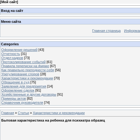
[
Мой сайт
]
Вход на сайт
Меню сайта
Главная страница
Информац
Categories
Оформление решений
[43]
Отчетность
[31]
Отдел кадров
[73]
Протоколирование событий
[61]
Правила переписки на фирме
[67]
Как правильно преподнести себя
[56]
Урегулирование споров
[28]
Характеристики и рекомендации
[70]
Обращение в суд
[75]
Заявления для предприятия
[14]
Оформление сделок
[91]
Хозяйственные и другие договоры
[91]
Примеры актов
[82]
Справочник руководителя
[74]
Главная
»
Статьи
»
Характеристики и рекомендации
Бытовая характеристика на ребенка для психиатра образец