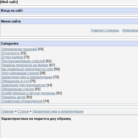
[
Мой сайт
]
Вход на сайт
Меню сайта
Главная страница
Информац
Categories
Оформление решений
[43]
Отчетность
[31]
Отдел кадров
[73]
Протоколирование событий
[61]
Правила переписки на фирме
[67]
Как правильно преподнести себя
[56]
Урегулирование споров
[28]
Характеристики и рекомендации
[70]
Обращение в суд
[75]
Заявления для предприятия
[14]
Оформление сделок
[91]
Хозяйственные и другие договоры
[91]
Примеры актов
[82]
Справочник руководителя
[74]
Главная
»
Статьи
»
Характеристики и рекомендации
Характеристика на педагога доу образец