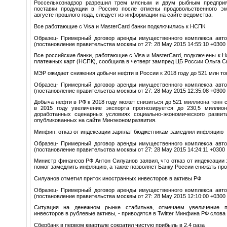
Россельхознадзор разрешил трем мясным и двум рыбным предприя
поставки продукции в Россию после отмены продовольственного эм
августе прошлого года, следует из информации на сайте ведомства.
Все работающие с Visa и MasterCard банки подключились к НСПК
Образец- Примерный договор аренды имущественного комплекса авто
(постановление правительства москвы от 27: 28 May 2015 14:55:10 +0300
Все российские банки, работающие с Visa и MasterCard, подключены к 
платежных карт (НСПК), сообщила в четверг зампред ЦБ России Ольга С
МЭР ожидает снижения добычи нефти в России к 2018 году до 521 млн то
Образец- Примерный договор аренды имущественного комплекса авто
(постановление правительства москвы от 27: 28 May 2015 12:35:08 +0300
Добыча нефти в РФ к 2018 году может снизиться до 521 миллиона тонн с
в 2015 году увеличение экспорта прогнозируется до 230,5 миллион
доработанных сценарных условиях социально-экономического развит
опубликованных на сайте Минэкономразвития.
Минфин: отказ от индексации зарплат бюджетникам замедлил инфляцию
Образец- Примерный договор аренды имущественного комплекса авто
(постановление правительства москвы от 27: 28 May 2015 14:24:11 +0300
Министр финансов РФ Антон Силуанов заявил, что отказ от индексации
помог замедлить инфляцию, а также позволяет Банку России снижать про
Силуанов отметил приток иностранных инвесторов в активы РФ
Образец- Примерный договор аренды имущественного комплекса авто
(постановление правительства москвы от 27: 28 May 2015 12:10:00 +0300
Ситуация на денежном рынке стабильна, отмечаем увеличение п
инвесторов в рублевые активы, - приводятся в Twitter Минфина РФ слова
Сбербанк в первом квартале сократил чистую прибыль в 2,4 раза