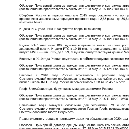
Образец- Примерный договор аренды имущественного комплекса авто
(постановление правительства москвы от 27: 28 May 2015 10:33:00 +0300
Сбербанк России в первом квартале 2015 года сократил чистую 
сравнению с аналогичным периодом прошлого года в 2,38 раза - до 30,6
из отчета банка.
Индекс РТС упал ниже 1000 пунктов впервые за месяц
Образец- Примерный договор аренды имущественного комплекса авто
(постановление правительства москвы от 27: 28 May 2015 10:17:00 +0300
Индекс РТС упал ниже 1000 пунктов впервые за месяц на фоне рост
дешевеющей нефти. Индекс РТС к 10.19 мск четверга снижался на 1,3%
индекс ММВБ — на 0,1%, до 1659,39 пункта, свидетельствуют данные Мо
Впервые с 2010 года Россия опустилась в рейтинге ведущих экономик м
Образец- Примерный договор аренды имущественного комплекса авто
(постановление правительства москвы от 27: 28 May 2015 12:17:54 +0300
Впервые с 2010 года Россия опустилась в рейтинге ведущ
Соответствующий список опубликован на официальном сайте его соста
бизнес-школы IMD. За год Россия переместилась с 38-го на 45-е место.
Греф: Ближайшие годы будут сложными для экономики России
Образец- Примерный договор аренды имущественного комплекса авто
(постановление правительства москвы от 27: 28 May 2015 11:15:22 +0300
Ближайшие годы окажутся сложными для экономики РФ и ее бан
Соответствующего мнения придерживается Герман Греф, возглавляющ
Об этом сообщила газета Ведомости.
Правительство утвердило программу развития образования до 2020 года
Образец- Примерный договор аренды имущественного комплекса авто
(постановление правительства москвы от 27: 28 May 2015 12:29:20 +0300