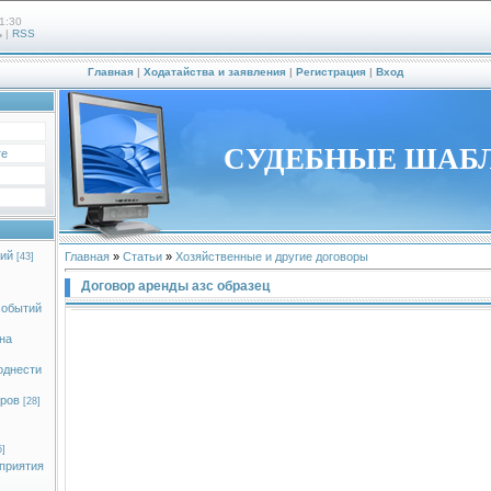
1:30
ь
|
RSS
Главная
|
Ходатайства и заявления
|
Регистрация
|
Вход
СУДЕБНЫЕ ШАБ
те
ий
Главная
»
Статьи
»
Хозяйственные и другие договоры
[43]
Договор аренды азс образец
событий
на
однести
оров
[28]
5]
приятия