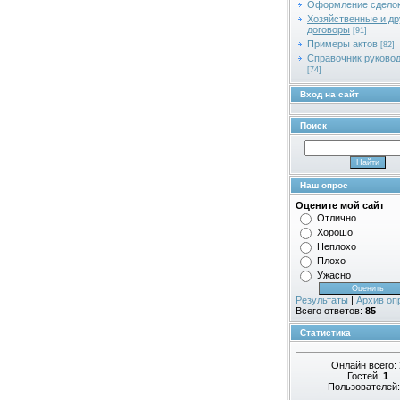
Оформление сдело
Хозяйственные и др
договоры
[91]
Примеры актов
[82]
Справочник руково
[74]
Вход на сайт
Поиск
Наш опрос
Оцените мой сайт
Отлично
Хорошо
Неплохо
Плохо
Ужасно
Результаты
|
Архив оп
Всего ответов:
85
Статистика
Онлайн всего:
Гостей:
1
Пользователей