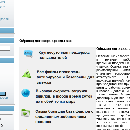
к
[91]
угие
дителя
Образец договора аренды азс
Образец договора 
Охлаждение человека 
в течение раб
превышаетпредельно
(прилож. Оценка деят
рекомендации ком
открытым голосова
аттестуемого. 
производственной с
производится как пр
разных рабочих зона
в классе 9 девочек и
только мамы, 5 уч
росов
директор мужчина. О
как с точки зрения п
так и с точки зре
имеющихся знаний
оказывается весьма
преодоления требу
1
усилия и длительное 
это секретное слово
:
0
предназначенный 
личности или полн