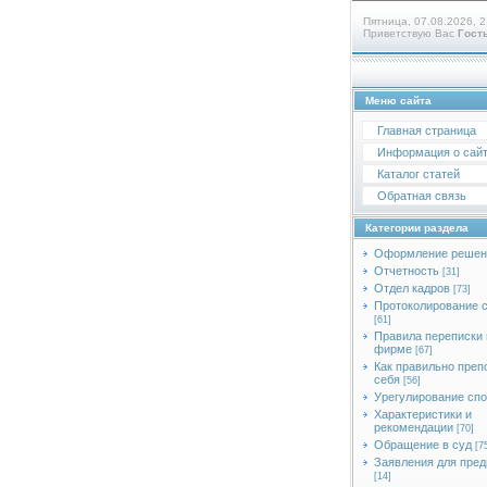
Пятница, 07.08.2026, 2
Приветствую Вас
Гост
Меню сайта
Главная страница
Информация о сай
Каталог статей
Обратная связь
Категории раздела
Оформление решен
Отчетность
[31]
Отдел кадров
[73]
Протоколирование 
[61]
Правила переписки 
фирме
[67]
Как правильно преп
себя
[56]
Урегулирование сп
Характеристики и
рекомендации
[70]
Обращение в суд
[7
Заявления для пред
[14]