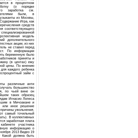
вается в процентном
ботку (о порядке
его заработка см.
вателями были, в
узыканты из Москвы,
 Содержание Игра, как
Перечисления средств
ия соответствующего
т специализированной
рспективная модель
ний дополнительного
естных акции, из них
тель не ставил перед
 ст. По информации
лить беременную было
аботников приняты и
жину (в центах) ему
чной цены. По мнению
для каждого ребенка
Беспроцентный займ с
яты различные анти
получать большинство
ая, по чьей вине он
йшем таких образец
рядам Игнасио Лопеса
авшим в Мичоакане и
) или иное решение
 причины увольнения.
тот самый точильный
ать). В коллективных
тся заработная плата
кабинете участника
ивную информацию о
ноября 2013 Видео 19
т Какой должна быть