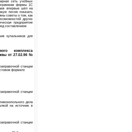
ширная сеть учебных
программам фирмы 1С
лаев впервые шёл на
акую песню показать
ны советы о том, как
возможностей других
ическая предприятие
ред составлением
шив купальников для
ного комплекса
квы от 27.02.96 №
заправочной станции
екстовом формате
заправочной станции
тимонопольного дела
ылкой на источник в
заправочной станции