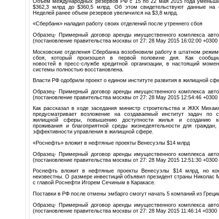
Объем международных резервов РФ с 15 по 22 мая 2015 года уменьшил
$362,3 млрд до $360,5 млрд. Об этом свидетельствуют данные на 
Неделей ранее объем резервов увеличился на $3,8 млрд.
«Сбербанк» наладил работу своих отделений после утреннего сбоя
Образец- Примерный договор аренды имущественного комплекса авто
(постановление правительства москвы от 27: 28 May 2015 16:02:00 +0300
Московские отделения Сбербанка возобновили работу в штатном режим
сбоя, который произошел в первой половине дня. Как сообщи
новостей в пресс-службе кредитной организации, в настоящий момен
системы полностью восстановлена.
Власти РФ одобрили проект о едином институте развития в жилищной сф
Образец- Примерный договор аренды имущественного комплекса авто
(постановление правительства москвы от 27: 28 May 2015 12:54:46 +0300
Как рассказал в ходе заседания министр строительства и ЖКХ Михаил
предусматривает возложение на создаваемый институт задач по с
жилищной сферы, повышению доступности жилья и созданию к
проживания и благоприятной среды жизнедеятельности для граждан
эффективности управления в жилищной сфере.
«Роснефть» вложит в нефтяные проекты Венесуэлы $14 млрд
Образец- Примерный договор аренды имущественного комплекса авто
(постановление правительства москвы от 27: 28 May 2015 12:51:30 +0300
Роснефть вложит в нефтяные проекты Венесуэлы $14 млрд, но кон
неизвестны. О размере инвестиций объявил президент страны Николас 
с главой Роснефти Игорем Сечиным в Каракасе.
Поставки в РФ после отмены эмбарго смогут начать 5 компаний из Греци
Образец- Примерный договор аренды имущественного комплекса авто
(постановление правительства москвы от 27: 28 May 2015 11:46:14 +0300