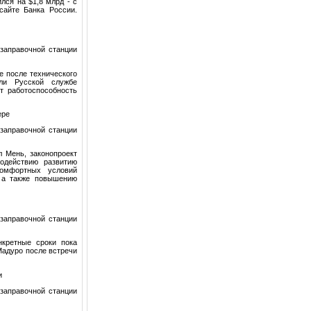
ся на $1,8 млрд - с
сайте Банка России.
заправочной станции
е после технического
ли Русской службе
т работоспособность
ере
заправочной станции
 Мень, законопроект
одействию развитию
омфортных условий
, а также повышению
заправочной станции
кретные сроки пока
Мадуро после встречи
и
заправочной станции