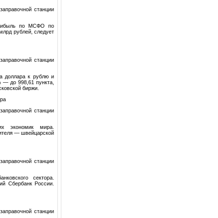
заправочной станции
прибыль по МСФО по
 млрд рублей, следует
заправочной станции
а доллара к рублю и
 — до 998,61 пункта,
сковской биржи.
ира
заправочной станции
их экономик мира.
вителя — швейцарской
заправочной станции
ковского сектора.
ий Сбербанк России.
заправочной станции