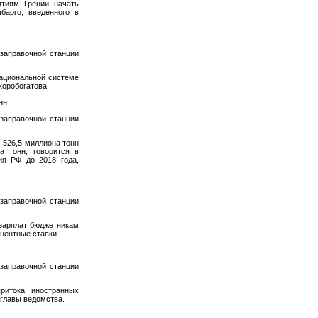
тиям Греции начать
барго, введенного в
заправочной станции
Национальной системе
коробогатова.
нн
заправочной станции
 526,5 миллиона тонн
а тонн, говорится в
ия РФ до 2018 года,
заправочной станции
 зарплат бюджетникам
центные ставки.
заправочной станции
ритока иностранных
 главы ведомства.