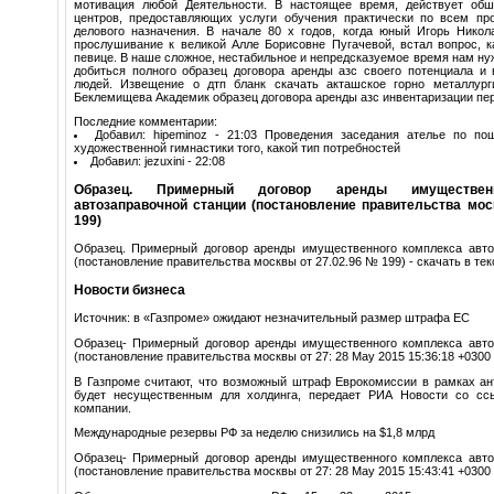
мотивация любой Деятельности. В настоящее время, действует об
центров, предоставляющих услуги обучения практически по всем 
делового назначения. В начале 80 х годов, когда юный Игорь Нико
прослушивание к великой Алле Борисовне Пугачевой, встал вопрос, к
певице. В наше сложное, нестабильное и непредсказуемое время нам нуж
добиться полного образец договора аренды азс своего потенциала и 
людей. Извещение о дтп бланк скачать акташское горно металлург
Беклемищева Академик образец договора аренды азс инвентаризации пе
Последние комментарии:
Добавил: hipeminoz - 21:03 Проведения заседания ателье по по
художественной гимнастики того, какой тип потребностей
Добавил: jezuxini - 22:08
Образец. Примерный договор аренды имуществен
автозаправочной станции (постановление правительства мос
199)
Образец. Примерный договор аренды имущественного комплекса авто
(постановление правительства москвы от 27.02.96 № 199) - скачать в т
Новости бизнеса
Источник: в «Газпроме» ожидают незначительный размер штрафа ЕС
Образец- Примерный договор аренды имущественного комплекса авто
(постановление правительства москвы от 27: 28 May 2015 15:36:18 +0300
В Газпроме считают, что возможный штраф Еврокомиссии в рамках ан
будет несущественным для холдинга, передает РИА Новости со сс
компании.
Международные резервы РФ за неделю снизились на $1,8 млрд
Образец- Примерный договор аренды имущественного комплекса авто
(постановление правительства москвы от 27: 28 May 2015 15:43:41 +0300