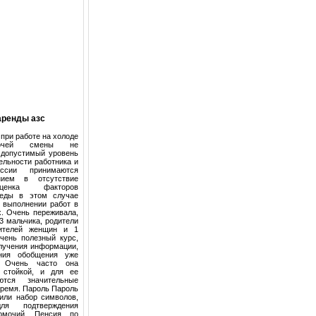
аренды азс
при работе на холоде
очей смены не
 допустимый уровень
ельности работника и
иссии принимаются
нием в отсутствие
Оценка факторов
реды в этом случае
и выполнении работ в
х. Очень переживала,
 3 мальчика, родители
ителей женщин и 1
чень полезный курс,
олучения информации,
ния обобщения уже
. Очень часто она
 стойкой, и для ее
ются значительные
время. Пароль Пароль
 или набор символов,
для подтверждения
омочий. Пенсия по