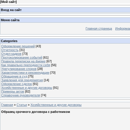
[
Мой сайт
]
Вход на сайт
Меню сайта
Главная страница
Информац
Categories
Оформление решений
[43]
Отчетность
[31]
Отдел кадров
[73]
Протоколирование событий
[61]
Правила переписки на фирме
[67]
Как правильно преподнести себя
[56]
Урегулирование споров
[28]
Характеристики и рекомендации
[70]
Обращение в суд
[75]
Заявления для предприятия
[14]
Оформление сделок
[91]
Хозяйственные и другие договоры
[91]
Примеры актов
[82]
Справочник руководителя
[74]
Главная
»
Статьи
»
Хозяйственные и другие договоры
Образец срочного договора с работником