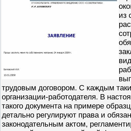
око
из 
рас
сот
обя
зак
вид
раб
вып
трудовым договором. С каждым так
организации-работодателя. В насто
такого документа на примере образц
детально регулируют права и обяза
законодательным актом, регламент