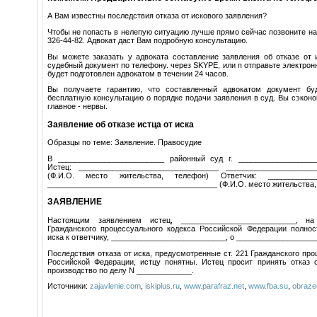
А Вам известны последствия отказа от искового заявления?
Чтобы не попасть в нелепую ситуацию лучше прямо сейчас позвоните на
326-44-82. Адвокат даст Вам подробную консультацию.
Вы можете заказать у адвоката составление заявления об отказе от 
судебный документ по телефону. через SKYPE, или п отправьте электрон
будет подготовлен адвокатом в течении 24 часов.
Вы получаете гарантию, что составленный адвокатом документ бу
бесплатную консультацию о порядке подачи заявления в суд. Вы сэконо
главное - нервы.
Заявление об отказе истца от иска
Образцы по теме: Заявление. Правосудие
В _________________________ районный суд г. __________________
Истец: _________________________________ _____________________
(Ф.И.О. место жительства, телефон) Ответчик: _____________
________________________________________ (Ф.И.О. место жительства,
ЗАЯВЛЕНИЕ
Настоящим заявлением истец, ___________________________, н
Гражданского процессуального кодекса Российской Федерации полнос
иска к ответчику, ___________________________, о ___________________
Последствия отказа от иска, предусмотренные ст. 221 Гражданского про
Российской Федерации, истцу понятны. Истец просит принять отказ о
производство по делу N _____________.
Источники:
zajavlenie.com
,
iskiplus.ru
,
www.parafraz.net
,
www.fba.su
,
obraze