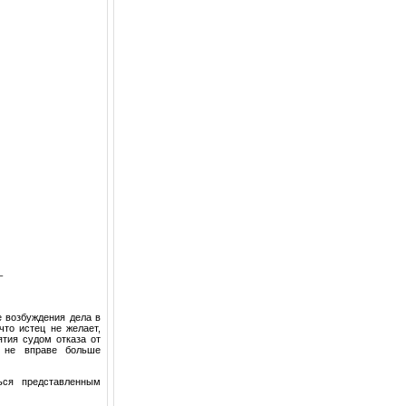
_
е возбуждения дела в
что истец не желает,
тия судом отказа от
ы не вправе больше
ться представленным