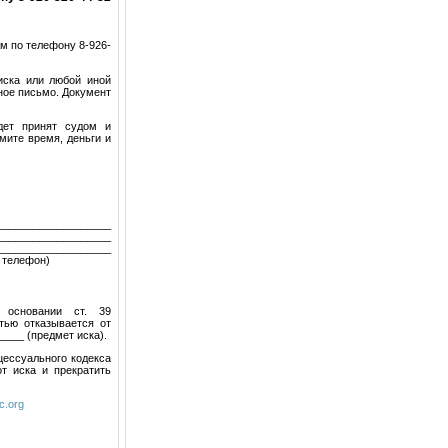
м по телефону 8-926-
иска или любой иной
ное письмо. Документ
дет принят судом и
мите время, деньги и
___________________
___________________
_________________
 телефон)
а основании ст. 39
тью отказывается от
____ (предмет иска).
цессуального кодекса
т иска и прекратить
c.org