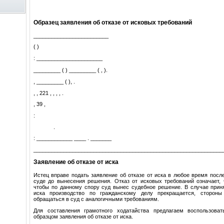
Образец заявления об отказе от исковых требований
_________________________
( )
: ______________________
_________ ( ) _________ ( , ).
, _________ ( ), .
, , 221 , , , , .
, 39 ,
:
.
: ____________ ____ . _______
_______________________________________________________________
Заявление об отказе от иска
Истец вправе подать заявление об отказе от иска в любое время посл
суде до вынесения решения. Отказ от исковых требований означает, 
чтобы по данному спору суд вынес судебное решение. В случае приня
иска производство по гражданскому делу прекращается, сторон
обращаться в суд с аналогичными требованиям.
Для составления грамотного ходатайства предлагаем воспользова
образцом заявления об отказе от иска.