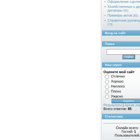
Оформление сдело
Хозяйственные и др
договоры
[91]
Примеры актов
[82]
Справочник руково
[74]
Вход на сайт
Поиск
Наш опрос
Оцените мой сайт
Отлично
Хорошо
Неплохо
Плохо
Ужасно
Результаты
|
Архив оп
Всего ответов:
85
Статистика
Онлайн всего:
Гостей:
1
Пользователей