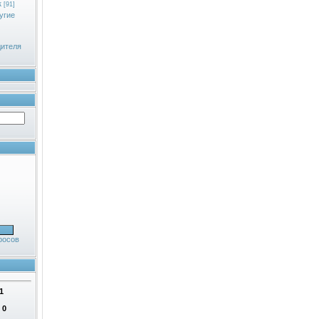
к
[91]
угие
дителя
росов
1
:
0