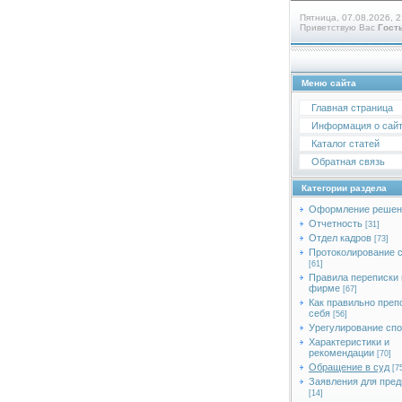
Пятница, 07.08.2026, 2
Приветствую Вас
Гост
Меню сайта
Главная страница
Информация о сай
Каталог статей
Обратная связь
Категории раздела
Оформление решен
Отчетность
[31]
Отдел кадров
[73]
Протоколирование 
[61]
Правила переписки 
фирме
[67]
Как правильно преп
себя
[56]
Урегулирование сп
Характеристики и
рекомендации
[70]
Обращение в суд
[7
Заявления для пред
[14]