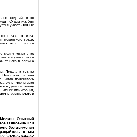
ьных ходатайств по
ходы. Судом иск был
дуется указать точные
об отказе от иска.
ии морального вреда,
имет отказ от иска в
но можно снизить их
нник получил отказ в
сь от иска в связи с
ды. Подала в суд на
. Налоговая система
а, когда поменялась
азателям черногория
анское дело по моему
. Бизнес-иммиграция,
аточно расплывчато и
а Москвы. Опытный
вое заявление или
лено без движения
бращайтесь и мы
у 8-926-326-44-82