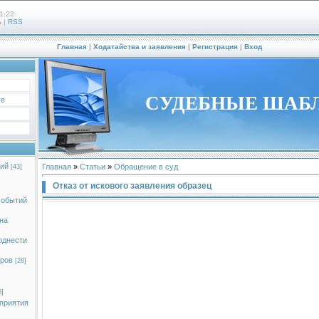
1:22
ь
|
RSS
Главная
|
Ходатайства и заявления
|
Регистрация
|
Вход
СУДЕБНЫЕ ШАБ
те
ий
Главная
»
Статьи
»
Обращение в суд
[43]
Отказ от искового заявления образец
событий
на
однести
оров
[28]
5]
приятия