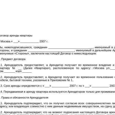
оговор аренды квартиры
. Москва « ___» ____________ 2007 г.
ы, нижеподписавшиеся, гражданин _____________________________, именуемый в 
тороны, и гражданин ______________________________, именуемый в дальнейшем Ар
менуемые «Стороны», заключили настоящий Договор о нижеследующем:
. Предмет договора
.1. Арендодатель предоставляет, а Арендатор получает во временное владение 
вартиру № __ (Далее «Квартира»), расположенную по адресу: г.Москва ул.___
ом._______ корп.______
.2. Арендодатель предоставляет, а Арендатор получает во временное пользование
ебели, бытовой техники, указанные в Приложении № 1.
.3. Срок аренды определяется с « ___» ___________ 2007 г. по « ___» ___________ 2007
.4. Передаваемая в аренду квартира используется Арендатором только для проживания
. Права и обязанности Арендодателя
.1. Арендодатель подтверждает, что он получил согласие всех совершеннолетних л
дресу, или владеющих совместно с ним данным недвижимым имуществом, на сдачу да
.2. Арендодатель подтверждает, что на момент подписания настоящего Договора арен