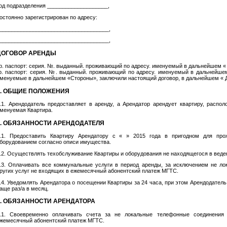
од подразделения ____________________,
остоянно зарегистрирован по адресу:
________________________­­­­­­­____­­­­­______­­­­­__,
________________________­­­­­­­____­­­­­______­­­­­__,
ДОГОВОР АРЕНДЫ
р. паспорт: серия. №. выданный. проживающий по адресу. именуемый в дальнейшем « 
р. паспорт: серия. №. выданный. проживающий по адресу. именуемый в дальнейшем
менуемые в дальнейшем «Стороны», заключили настоящий договор, в дальнейшем « 
1. ОБЩИЕ ПОЛОЖЕНИЯ
.1. Арендодатель предоставляет в аренду, а Арендатор арендует квартиру, распо
менуемая Квартира.
2. ОБЯЗАННОСТИ АРЕНДОДАТЕЛЯ
.1. Предоставить Квартиру Арендатору с « » 2015 года в пригодном для про
борудованием согласно описи имущества.
.2. Осуществлять техобслуживание Квартиры и оборудования не находящегося в веде
.3. Оплачивать все коммунальные услуги в период аренды, за исключением не л
ругих услуг не входящих в ежемесячный абонентский платеж МГТС.
.4. Уведомлять Арендатора о посещении Квартиры за 24 часа, при этом Арендодатель
аще раз/а в месяц.
3. ОБЯЗАННОСТИ АРЕНДАТОРА
.1. Своевременно оплачивать счета за не локальные телефонные соединения
жемесячный абонентский платеж МГТС.