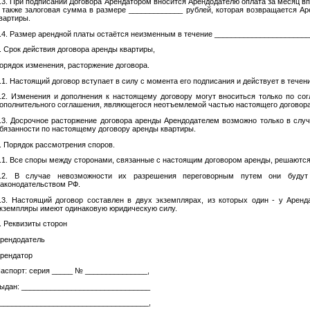
.3. При подписании Договора Арендатором вносится Арендодателю оплата за месяц вп
 также залоговая сумма в размере _____________ рублей, которая возвращается Ар
вартиры.
.4. Размер арендной платы остаётся неизменным в течение _______________________
. Срок действия договора аренды квартиры,
орядок изменения, расторжение договора.
.1. Настоящий договор вступает в силу с момента его подписания и действует в течен
.2. Изменения и дополнения к настоящему договору могут вноситься только по со
ополнительного соглашения, являющегося неотъемлемой частью настоящего договора
.3. Досрочное расторжение договора аренды Арендодателем возможно только в слу
бязанности по настоящему договору аренды квартиры.
. Порядок рассмотрения споров.
.1. Все споры между сторонами, связанные с настоящим договором аренды, решаются
.2. В случае невозможности их разрешения переговорным путем они будут
аконодательством РФ.
.3. Настоящий договор составлен в двух экземплярах, из которых один - у Аренд
кземпляры имеют одинаковую юридическую силу.
. Реквизиты сторон
рендодатель
рендатор
аспорт: серия _____ № _______________,
ыдан: _______________________________
________________________­­­­­­­____­­­­­______­­­­­__,