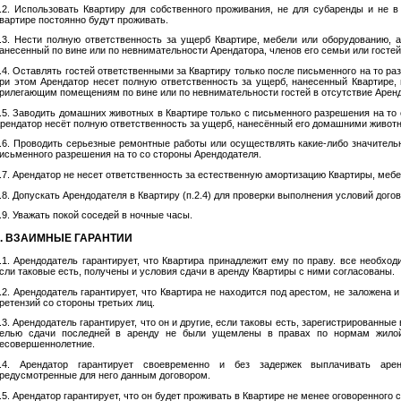
.2. Использовать Квартиру для собственного проживания, не для субаренды и не 
вартире постоянно будут проживать.
.3. Нести полную ответственность за ущерб Квартире, мебели или оборудованию,
анесенный по вине или по невнимательности Арендатора, членов его семьи или гостей
.4. Оставлять гостей ответственными за Квартиру только после письменного на то р
ри этом Арендатор несет полную ответственность за ущерб, нанесенный Квартире,
рилегающим помещениям по вине или по невнимательности гостей в отсутствие Аренд
.5. Заводить домашних животных в Квартире только с письменного разрешения на то 
рендатор несёт полную ответственность за ущерб, нанесённый его домашними живот
.6. Проводить серьезные ремонтные работы или осуществлять какие-либо значитель
исьменного разрешения на то со стороны Арендодателя.
.7. Арендатор не несет ответственность за естественную амортизацию Квартиры, мебе
.8. Допускать Арендодателя в Квартиру (п.2.4) для проверки выполнения условий догов
.9. Уважать покой соседей в ночные часы.
4. ВЗАИМНЫЕ ГАРАНТИИ
.1. Арендодатель гарантирует, что Квартира принадлежит ему по праву. все необхо
сли таковые есть, получены и условия сдачи в аренду Квартиры с ними согласованы.
.2. Арендодатель гарантирует, что Квартира не находится под арестом, не заложена 
ретензий со стороны третьих лиц.
.3. Арендодатель гарантирует, что он и другие, если таковы есть, зарегистрированные
елью сдачи последней в аренду не были ущемлены в правах по нормам жилой
есовершеннолетние.
.4. Арендатор гарантирует своевременно и без задержек выплачивать аре
редусмотренные для него данным договором.
.5. Арендатор гарантирует, что он будет проживать в Квартире не менее оговоренного ср