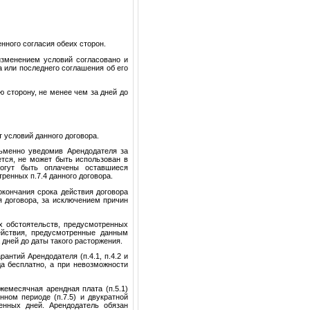
нного согласия обеих сторон.
изменением условий согласовано и
а или последнего соглашения об его
ую сторону, не менее чем за дней до
т условий данного договора.
сьменно уведомив Арендодателя за
ется, не может быть использован в
могут быть оплачены оставшиеся
ренных п.7.4 данного договора.
окончания срока действия договора
я договора, за исключением причин
х обстоятельств, предусмотренных
ействия, предусмотренные данным
 дней до даты такого расторжения.
антий Арендодателя (п.4.1, п.4.2 и
да бесплатно, а при невозможности
жемесячная арендная плата (п.5.1)
ном периоде (п.7.5) и двукратной
енных дней. Арендодатель обязан