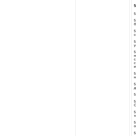
5
5
б
5
с
5
у
5
н
с
с
и
5
н
5
д
5
5
С
5
т
5
о
5