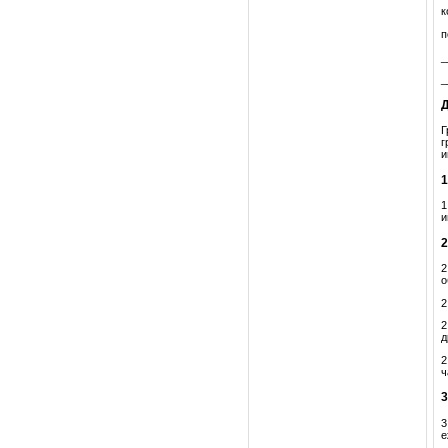
к
п
_
_
Г
г
и
1
и
2
о
2
2
д
2
ч
3
е