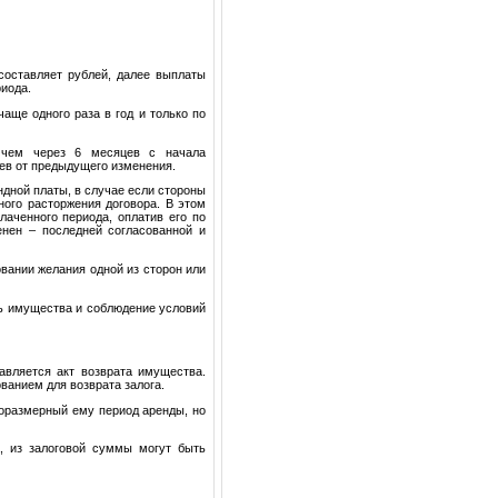
составляет рублей, далее выплаты
риода.
чаще одного раза в год и только по
, чем через 6 месяцев с начала
цев от предыдущего изменения.
ндной платы, в случае если стороны
ого расторжения договора. В этом
аченного периода, оплатив его по
енен – последней согласованной и
овании желания одной из сторон или
ть имущества и соблюдение условий
авляется акт возврата имущества.
ванием для возврата залога.
 соразмерный ему период аренды, но
а, из залоговой суммы могут быть