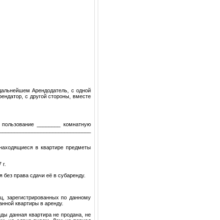
дальнейшем Арендодатель, с одной
ендатор, с другой стороны, вместе
и пользование ________ комнатную
_______________________________
 находящиеся в квартире предметы
 г.
 без права сдачи её в субаренду.
иц, зарегистрированных по данному
нной квартиры в аренду.
ды данная квартира не продана, не