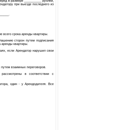
ерёд в размере __________ рублей,
ендатору при выезде последнего из
_____.
ие всего срока аренды квартиры.
глашению сторон путем подписания
 аренды квартиры.
чаях, если Арендатор нарушил свои
 путем взаимных переговоров.
 рассмотрены в соответствии с
атора, один - у Арендодателя. Все