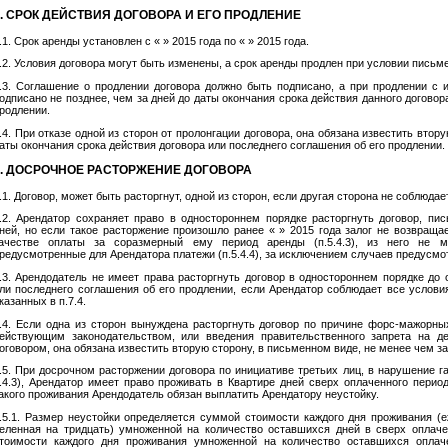
6. СРОК ДЕЙСТВИЯ ДОГОВОРА И ЕГО ПРОДЛЕНИЕ
.1. Срок аренды установлен с « » 2015 года по « » 2015 года.
.2. Условия договора могут быть изменены, а срок аренды продлен при условии письме
.3. Соглашение о продлении договора должно быть подписано, а при продлении с 
одписано не позднее, чем за дней до даты окончания срока действия данного договор
родлении.
.4. При отказе одной из сторон от пролонгации договора, она обязана известить втор
аты окончания срока действия договора или последнего соглашения об его продлении.
7. ДОСРОЧНОЕ РАСТОРЖЕНИЕ ДОГОВОРА
.1. Договор, может быть расторгнут, одной из сторон, если другая сторона не соблюдае
.2. Арендатор сохраняет право в одностороннем порядке расторгнуть договор, пи
ней, но если такое расторжение произошло ранее « » 2015 года залог не возвраща
ачестве оплаты за соразмерный ему период аренды (п.5.4.3), из него не 
редусмотренные для Арендатора платежи (п.5.4.4), за исключением случаев предусмот
.3. Арендодатель не имеет права расторгнуть договор в одностороннем порядке до 
ли последнего соглашения об его продлении, если Арендатор соблюдает все услови
казанных в п.7.4.
.4. Если одна из сторон вынуждена расторгнуть договор по причине форс-мажорны
ействующим законодательством, или введения правительственного запрета на д
оговором, она обязана известить вторую сторону, в письменном виде, не менее чем за
.5. При досрочном расторжении договора по инициативе третьих лиц, в нарушение гар
.4.3), Арендатор имеет право проживать в Квартире дней сверх оплаченного перио
акого проживания Арендодатель обязан выплатить Арендатору неустойку.
.5.1. Размер неустойки определяется суммой стоимости каждого дня проживания (е
еленная на тридцать) умноженной на количество оставшихся дней в сверх оплачен
тоимости каждого дня проживания умноженной на количество оставшихся оплач