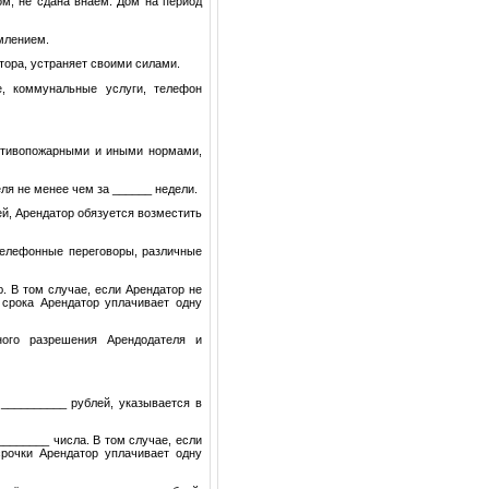
ом, не сдана внаем. Дом на период
млением.
тора, устраняет своими силами.
е, коммунальные услуги, телефон
ротивопожарными и иными нормами,
ля не менее чем за ______ недели.
й, Арендатор обязуется возместить
 телефонные переговоры, различные
. В том случае, если Арендатор не
 срока Арендатор уплачивает одну
ного разрешения Арендодателя и
__________ рублей, указывается в
_______ числа. В том случае, если
рочки Арендатор уплачивает одну