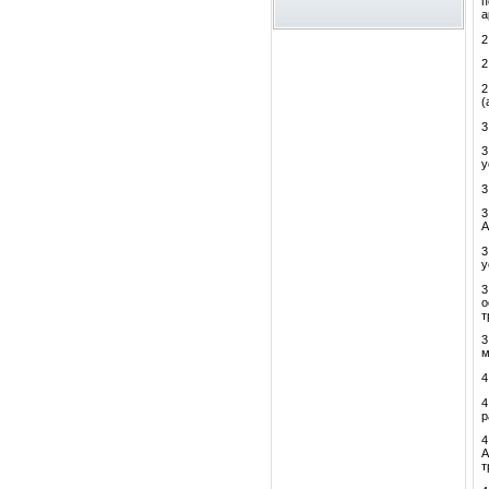
п
а
2
2
2
(
3
3
у
3
3
А
3
у
3
о
т
3
м
4
4
р
4
А
т