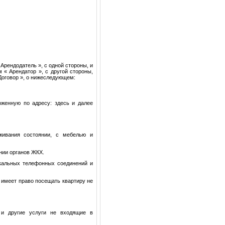
Арендодатель », с одной стороны, и
 « Арендатор », с другой стороны,
Договор », о нижеследующем:
ложенную по адресу: здесь и далее
живания состоянии, с мебелью и
нии органов ЖКХ.
окальных телефонных соединений и
 имеет право посещать квартиру не
 и другие услуги не входящие в