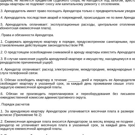
одарена, не является предметом судебного спора, не находится под залогом, арест
ренды квартиры не подлежит сносу или капитальному ремонту с отселением.
.3. Арендодатель имеет право посещать Арендатора только с предварительным уведо
.4. Арендодатель последствия аварий и повреждений, происшедших не по вине Аренда
.5. Арендодатель оплачивает: эксплуатационные расходы, центральное отоплени
абонентская ежемесячная плата).
. Права и обязанности Арендатора.
.1. Содержать арендуемую квартиру в порядке, предусмотренном санитарными, п
становленными действующим законодательством РФ.
.2. О предстоящем освобождении снимаемой в аренду квартиры известить Арендодате
.3. В случае нанесения ущерба арендуемой квартире и имуществу, находящемуся в не
рендодателю причиненный ущерб.
.4. Арендатор оплачивает: расход электроэнергии, междугородние, международные
слуги телефонной связи.
.5. Обязан освободить квартиру в течение _______ дней и передать ее Арендодателю
свобождает квартиру в указанный срок, за каждый день проживании свыше этого
ридцатую ежемесячной арендной платы.
.6. Обязан не производить перепланировок и переоборудования без письмен
ежведомственной комиссии административного округа.
. Порядок расчетов
.1. За арендуемую квартиру Арендатором уплачивается месячная плата в размере 
асписке (Приложение № 2)
.2. Ежемесячная арендная плата вносится Арендатором за месяц вперед не позднее _
рендатор не уплачивает месячную плата в указанный срок, за каждый день прос
ридцатую ежемесячной арендной платы.