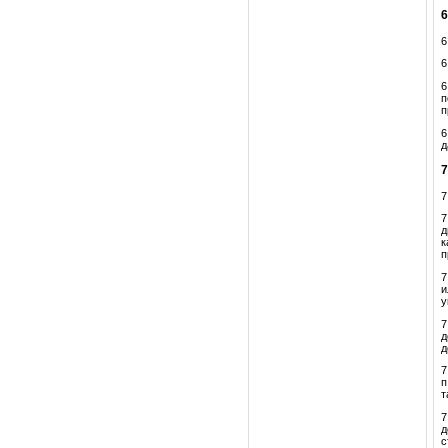
6
6
6
п
п
6
д
7
7
д
к
п
7
и
у
7
д
д
7
п
т
7
д
с