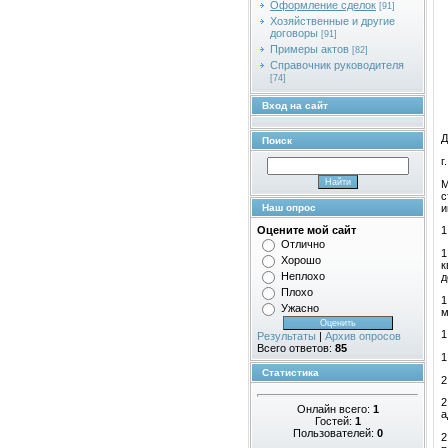
Оформление сделок
[91]
Хозяйственные и другие
договоры
[91]
Примеры актов
[82]
Справочник руководителя
[74]
Вход на сайт
Д
Поиск
г
М
с
и
Наш опрос
Оцените мой сайт
1
Отлично
1
Хорошо
к
Неплохо
д
Плохо
1
Ужасно
м
1
Результаты
|
Архив опросов
Всего ответов:
85
1
Статистика
2
2
Онлайн всего:
1
а
Гостей:
1
Пользователей:
0
2