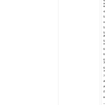
4
а
к
4
5
п
5
5
д
5
о
6
6
6
З
6
э
7
А
А
П
в
_