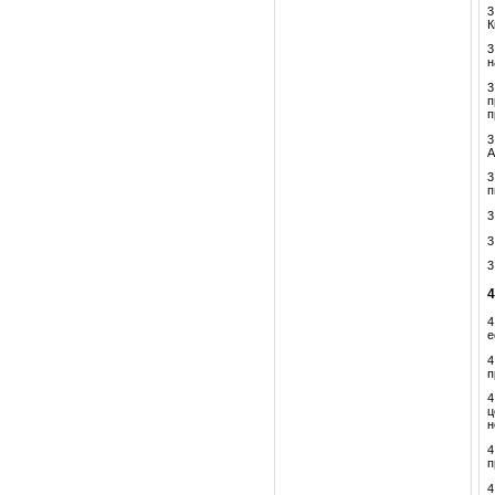
3
К
3
н
3
п
п
3
А
3
п
3
3
3
4
е
4
п
4
ц
н
4
п
4