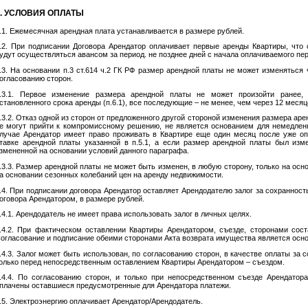
5. УСЛОВИЯ ОПЛАТЫ
.1. Ежемесячная арендная плата устанавливается в размере рублей.
.2. При подписании Договора Арендатор оплачивает первые аренды Квартиры, что 
удут осуществляться авансом за период. не позднее дней с начала оплачиваемого пе
.3. На основании п.3 ст.614 ч.2 ГК РФ размер арендной платы не может изменяться 
огласованию сторон.
.3.1. Первое изменение размера арендной платы не может произойти ранее
становленного срока аренды (п.6.1), все последующие – не менее, чем через 12 меся
.3.2. Отказ одной из сторон от предложенного другой стороной изменения размера аре
е могут прийти к компромиссному решению, не является основанием для немедленн
лучае Арендатор имеет право проживать в Квартире еще один месяц после уже опл
тавке арендной платы указанной в п.5.1, а если размер арендной платы был изм
змененной на основании условий данного параграфа.
.3.3. Размер арендной платы не может быть изменен, в любую сторону, только на осн
а основании сезонных колебаний цен на аренду недвижимости.
.4. При подписании договора Арендатор оставляет Арендодателю залог за сохраннос
оговора Арендатором, в размере рублей.
.4.1. Арендодатель не имеет права использовать залог в личных целях.
.4.2. При фактическом оставлении Квартиры Арендатором, съезде, сторонами сост
огласование и подписание обеими сторонами Акта возврата имущества является осно
.4.3. Залог может быть использован, по согласованию сторон, в качестве оплаты за
олько перед непосредственным оставлением Квартиры Арендатором – съездом.
.4.4. По согласованию сторон, и только при непосредственном съезде Арендатор
плачены оставшиеся предусмотренные для Арендатора платежи.
.5. Электроэнергию оплачивает Арендатор/Арендодатель.