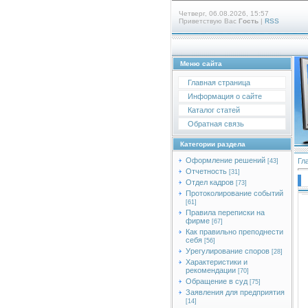
Четверг, 06.08.2026, 15:57
Приветствую Вас
Гость
|
RSS
Меню сайта
Главная страница
Информация о сайте
Каталог статей
Обратная связь
Категории раздела
Оформление решений
Гл
[43]
Отчетность
[31]
Отдел кадров
[73]
Протоколирование событий
[61]
Правила переписки на
фирме
[67]
Как правильно преподнести
себя
[56]
Урегулирование споров
[28]
Характеристики и
рекомендации
[70]
Обращение в суд
[75]
Заявления для предприятия
[14]