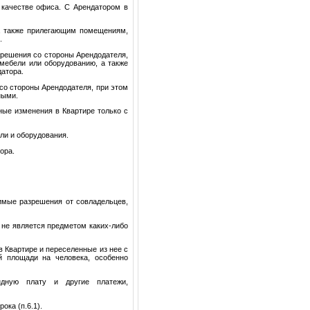
в качестве офиса. С Арендатором в
 а также прилегающим помещениям,
.
азрешения со стороны Арендодателя,
 мебели или оборудованию, а также
атора.
со стороны Арендодателя, при этом
ными.
ные изменения в Квартире только с
ли и оборудования.
ора.
димые разрешения от совладельцев,
и не является предметом каких-либо
 в Квартире и переселенные из нее с
 площади на человека, особенно
ндную плату и другие платежи,
ока (п.6.1).