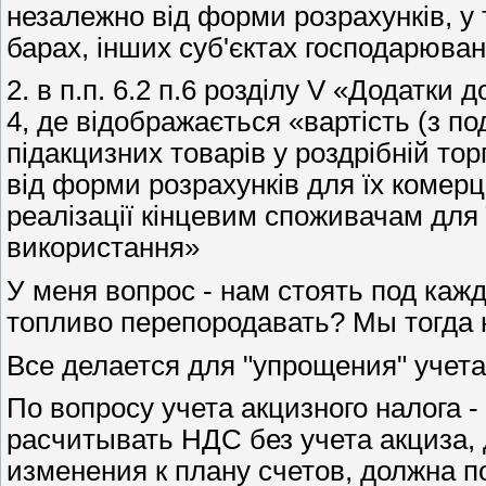
незалежно від форми розрахунків, у 
барах, інших суб'єктах господарюва
2. в п.п. 6.2 п.6 розділу V «Додатки 
4, де відображається «вартість (з п
підакцизних товарів у роздрібній т
від форми розрахунків для їх комер
реалізації кінцевим споживачам для 
використання»
У меня вопрос - нам стоять под каж
топливо перепородавать? Мы тогда н
Все делается для "упрощения" уче
По вопросу учета акцизного налога -
расчитывать НДС без учета акциза,
изменения к плану счетов, должна п