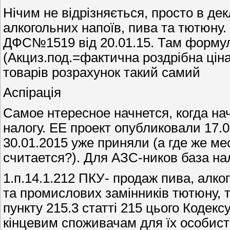
Нічим не відрізняється, просто в де
алкогольних напоїв, пива та тютюну.
ДФС№1519 від 20.01.15. Там формул
(Акциз.под.=фактична роздрібна ціна.
товарів розрахунок такий самий
Аспірація
Самое нтересное начнется, когда н
налогу. ЕЕ проект опубликовали 17.
30.01.2015 уже приняли (а где же ме
считается?). Для АЗС-ников база н
1.п.14.1.212 ПКУ- продаж пива, алко
та промислових замінників тютюну, то
пункту 215.3 статті 215 цього Кодек
кінцевим споживачам для їх особист