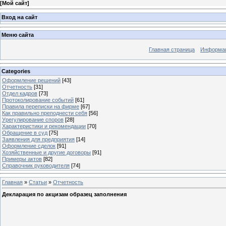
[
Мой сайт
]
Вход на сайт
Меню сайта
Главная страница
Информац
Categories
Оформление решений
[43]
Отчетность
[31]
Отдел кадров
[73]
Протоколирование событий
[61]
Правила переписки на фирме
[67]
Как правильно преподнести себя
[56]
Урегулирование споров
[28]
Характеристики и рекомендации
[70]
Обращение в суд
[75]
Заявления для предприятия
[14]
Оформление сделок
[91]
Хозяйственные и другие договоры
[91]
Примеры актов
[82]
Справочник руководителя
[74]
Главная
»
Статьи
»
Отчетность
Декларация по акцизам образец заполнения