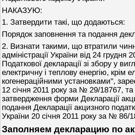
НАКАЗУЮ:
1. Затвердити такі, що додаються:
Порядок заповнення та подання декла
2. Визнати такими, що втратили чинн
адміністрації України від 24 грудня
Податкової декларації зі збору у виг
електричну і теплову енергію, крім 
когенераційними установками", зареє
12 січня 2011 року за № 29/18767, та
затвердження форми Декларації акци
подання Декларації акцизного податк
України 20 січня 2011 року за № 86/1
Заполняем декларацию по ак