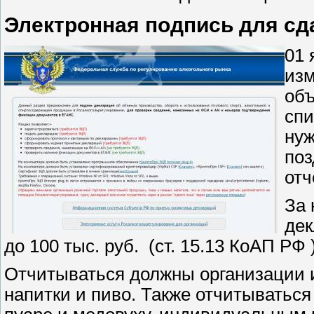
Электронная подпись для сд
01 
изм
объ
спи
нуж
поз
отч
За 
дек
до 100 тыс. руб. (ст. 15.13 КоАП РФ )
Отчитываться должны организации 
напитки и пиво. Также отчитыватьс