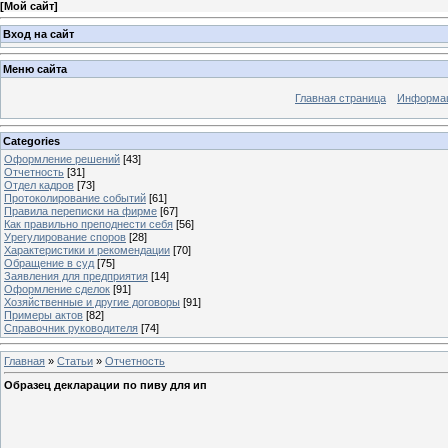
[
Мой сайт
]
Вход на сайт
Меню сайта
Главная страница
Информац
Categories
Оформление решений
[43]
Отчетность
[31]
Отдел кадров
[73]
Протоколирование событий
[61]
Правила переписки на фирме
[67]
Как правильно преподнести себя
[56]
Урегулирование споров
[28]
Характеристики и рекомендации
[70]
Обращение в суд
[75]
Заявления для предприятия
[14]
Оформление сделок
[91]
Хозяйственные и другие договоры
[91]
Примеры актов
[82]
Справочник руководителя
[74]
Главная
»
Статьи
»
Отчетность
Образец декларации по пиву для ип