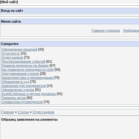
[
Мой сайт
]
Вход на сайт
Меню сайта
Главная страница
Информац
Categories
Оформление решений
[43]
Отчетность
[31]
Отдел кадров
[73]
Протоколирование событий
[61]
Правила переписки на фирме
[67]
Как правильно преподнести себя
[56]
Урегулирование споров
[28]
Характеристики и рекомендации
[70]
Обращение в суд
[75]
Заявления для предприятия
[14]
Оформление сделок
[91]
Хозяйственные и другие договоры
[91]
Примеры актов
[82]
Справочник руководителя
[74]
Главная
»
Статьи
»
Отдел кадров
Образец заявления на алименты