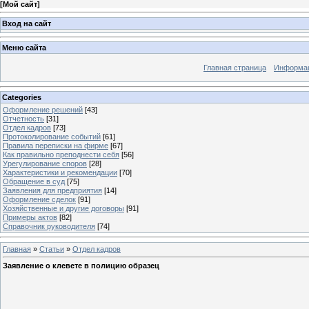
[
Мой сайт
]
Вход на сайт
Меню сайта
Главная страница
Информац
Categories
Оформление решений
[43]
Отчетность
[31]
Отдел кадров
[73]
Протоколирование событий
[61]
Правила переписки на фирме
[67]
Как правильно преподнести себя
[56]
Урегулирование споров
[28]
Характеристики и рекомендации
[70]
Обращение в суд
[75]
Заявления для предприятия
[14]
Оформление сделок
[91]
Хозяйственные и другие договоры
[91]
Примеры актов
[82]
Справочник руководителя
[74]
Главная
»
Статьи
»
Отдел кадров
Заявление о клевете в полицию образец