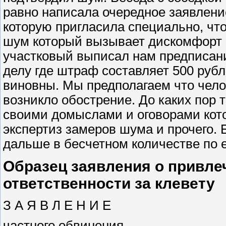
равно написала очередное заявлени
которую пригласила специально, чт
шум который вызывает дискомфорт и
участковый выписал нам предписани
делу где штраф составляет 500 рубле
виновны. Мы предполагаем что чело
возникло обострение. До каких пор 
своими домыслами и оговорами кот
экспертиз замеров шума и прочего. 
дальше в бесчетном количестве по 
Образец заявления о привле
ответственности за клевету
З А Я В Л Е Н И Е
частного обвинения