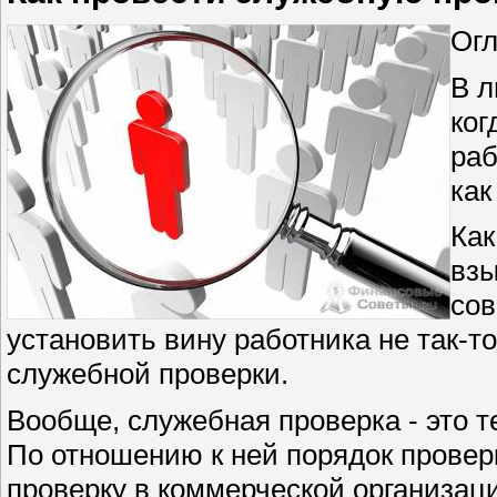
Огл
В л
ког
раб
как
Как
взы
сов
установить вину работника не так-т
служебной проверки.
Вообще, служебная проверка - это 
По отношению к ней порядок провер
проверку в коммерческой организаци