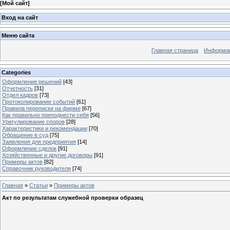
[
Мой сайт
]
Вход на сайт
Меню сайта
Главная страница
Информац
Categories
Оформление решений
[43]
Отчетность
[31]
Отдел кадров
[73]
Протоколирование событий
[61]
Правила переписки на фирме
[67]
Как правильно преподнести себя
[56]
Урегулирование споров
[28]
Характеристики и рекомендации
[70]
Обращение в суд
[75]
Заявления для предприятия
[14]
Оформление сделок
[91]
Хозяйственные и другие договоры
[91]
Примеры актов
[82]
Справочник руководителя
[74]
Главная
»
Статьи
»
Примеры актов
Акт по результатам служебной проверки образец