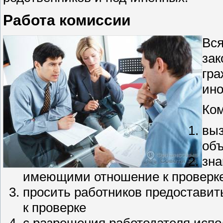
Работа комиссии
Вся
зак
гра
ино
Ком
выз
объ
зна
имеющими отношение к проверке,
просить работников предостави
к проверке