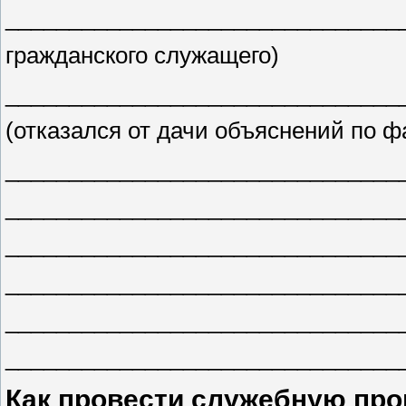
_______________________________
гражданского служащего)
_______________________________
(отказался от дачи объяснений по 
_______________________________
_______________________________
_______________________________
_______________________________
_______________________________
_______________________________
Как провести служебную про