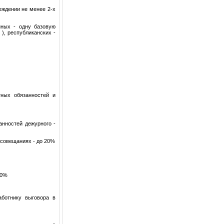
реждении не менее 2-х
нных - одну базовую
 ), республиканских -
тных обязанностей и
анностей дежурного -
 совещаниях - до 20%
30%
аботнику выговора в