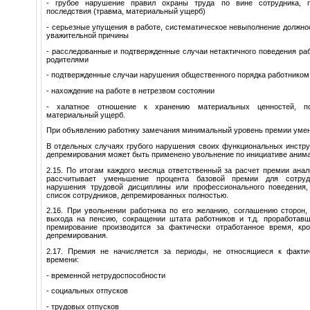
- грубое нарушение правил охраны труда по вине сотрудника, 
последствия (травма, материальный ущерб)
- серьезные упущения в работе, систематическое невыполнение должно
уважительной причины
- расследованные и подтвержденные случаи нетактичного поведения ра
родителями
- подтвержденные случаи нарушения общественного порядка работником
- нахождение на работе в нетрезвом состоянии
- халатное отношение к хранению материальных ценностей, п
материальный ущерб.
При объявлению работнку замечания минимальный уровень премии уме
В отдельных случаях грубого нарушения своих функциональных инстру
депремирования может быть применено увольнение по инициативе анима
2.15. По итогам каждого месяца ответственный за расчет премии ана
рассчитывает уменьшение процента базовой премии для сотруд
нарушения трудовой дисциплины или профессионального поведения,
список сотрудников, депремированных полностью.
2.16. При увольнении работника по его желанию, соглашению сторон,
выхода на пенсию, сокращении штата работников и т.д. проработав
премирование производится за фактически отработанное время, кр
депремирования.
2.17. Премия не начисляется за периоды, не относящиеся к факти
времени:
- временной нетрудоспособности
- социальных отпусков
- трудовых отпусков