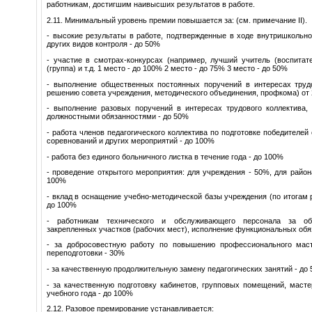
работникам, достигшим наивысших результатов в работе.
2.11. Минимальный уровень премии повышается за: (см. примечание II).
- высокие результаты в работе, подтвержденные в ходе внутришкольно
других видов контроля - до 50%
- участие в смотрах-конкурсах (например, лучший учитель (воспитат
(группа) и т.д. 1 место - до 100% 2 место - до 75% 3 место - до 50%
- выполнение общественных постоянных поручений в интересах трудо
решению совета учреждения, методического объединения, профкома) от 
- выполнение разовых поручений в интересах трудового коллектива,
должностными обязанностями - до 50%
- работа членов педагогического коллектива по подготовке победителей
соревнований и других мероприятий - до 100%
- работа без единого больничного листка в течение года - до 100%
- проведение открытого мероприятия: для учреждения - 50%, для района
100%
- вклад в оснащение учебно-методической базы учреждения (по итогам р
до 100%
- работникам технического и обслуживающего персонала за об
закрепленных участков (рабочих мест), исполнение функциональных обя
- за добросовестную работу по повышению профессионального мас
переподготовки - 30%
- за качественную продолжительную замену педагогических занятий - до
- за качественную подготовку кабинетов, групповых помещений, мастер
учебного года - до 100%
2.12. Разовое премирование устанавливается: