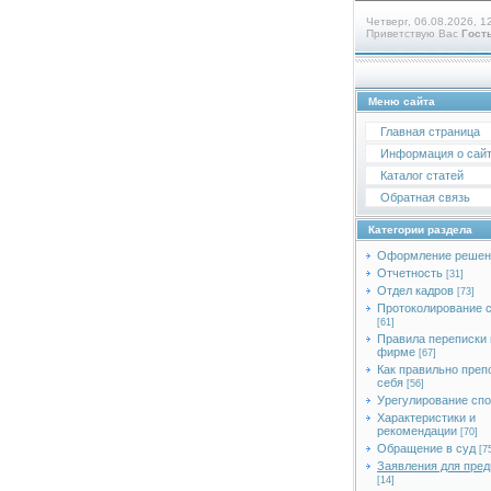
Четверг, 06.08.2026, 1
Приветствую Вас
Гост
Меню сайта
Главная страница
Информация о сай
Каталог статей
Обратная связь
Категории раздела
Оформление решен
Отчетность
[31]
Отдел кадров
[73]
Протоколирование 
[61]
Правила переписки 
фирме
[67]
Как правильно преп
себя
[56]
Урегулирование сп
Характеристики и
рекомендации
[70]
Обращение в суд
[7
Заявления для пред
[14]