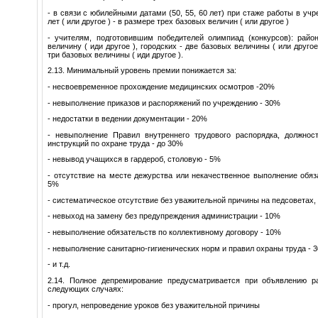
- в связи с юбилейными датами (50, 55, 60 лет) при стаже работы в уч
лет ( или другое ) - в размере трех базовых величин ( или другое )
- учителям, подготовившим победителей олимпиад (конкурсов): райо
величину ( иди другое ), городских - две базовых величины ( или другое
три базовых величины ( иди другое ).
2.13. Минимальный уровень премии понижается за:
- несвоевременное прохождение медицинских осмотров -20%
- невыполнение приказов и распоряжений по учреждению - 30%
- недостатки в ведении документации - 20%
- невыполнение Правил внутреннего трудового распорядка, должнос
инструкций по охране труда - до 30%
- невывод учащихся в гардероб, столовую - 5%
- отсутствие на месте дежурства или некачественное выполнение обяз
5%
- систематическое отсутствие без уважительной причины на педсоветах,
- невыход на замену без предупреждения администрации - 10%
- невыполнение обязательств по коллективному договору - 10%
- невыполнение санитарно-гигиенических норм и правил охраны труда - 
- и т.д.
2.14. Полное депремирование предусматривается при объявлению р
следующих случаях:
- прогул, непроведение уроков без уважительной причины