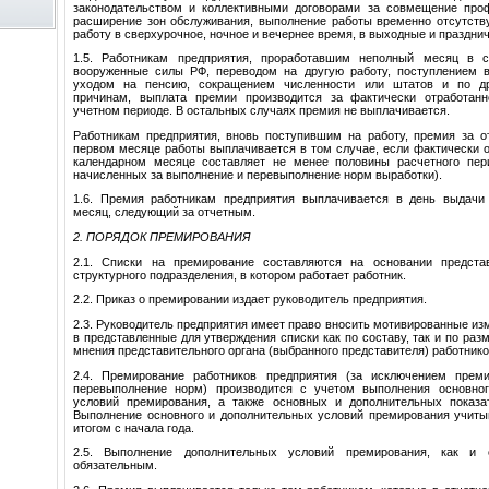
законодательством и коллективными договорами за совмещение проф
расширение зон обслуживания, выполнение работы временно отсутству
работу в сверхурочное, ночное и вечернее время, в выходные и праздни
1.5. Работникам предприятия, проработавшим неполный месяц в 
вооруженные силы РФ, переводом на другую работу, поступлением в
уходом на пенсию, сокращением численности или штатов и по д
причинам, выплата премии производится за фактически отработан
учетном периоде. В остальных случаях премия не выплачивается.
Работникам предприятия, вновь поступившим на работу, премия за о
первом месяце работы выплачивается в том случае, если фактически 
календарном месяце составляет не менее половины расчетного пер
начисленных за выполнение и перевыполнение норм выработки).
1.6. Премия работникам предприятия выплачивается в день выдачи
месяц, следующий за отчетным.
2. ПОРЯДОК ПРЕМИРОВАНИЯ
2.1. Списки на премирование составляются на основании предста
структурного подразделения, в котором работает работник.
2.2. Приказ о премировании издает руководитель предприятия.
2.3. Руководитель предприятия имеет право вносить мотивированные из
в представленные для утверждения списки как по составу, так и по раз
мнения представительного органа (выбранного представителя) работнико
2.4. Премирование работников предприятия (за исключением прем
перевыполнение норм) производится с учетом выполнения основно
условий премирования, а также основных и дополнительных показа
Выполнение основного и дополнительных условий премирования учит
итогом с начала года.
2.5. Выполнение дополнительных условий премирования, как и о
обязательным.