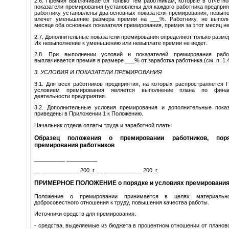
2.6. Премия выплачивается только тем работникам, которые в отчетн
показатели премирования (установлены для каждого работника предприят
работнику установлены два основных показателя премирования, невыпо
влечет уменьшение размера премии на ___%. Работнику, не выпол
месяце оба основных показателя премирования, премия за этот месяц н
2.7. Дополнительные показатели премирования определяют только разме
Их невыполнение к уменьшению или невыплате премии не ведет.
2.8. При выполнении условий и показателей премирования рабо
выплачивается премия в размере ___% от заработка работника (см. п. 1.
3. УСЛОВИЯ И ПОКАЗАТЕЛИ ПРЕМИРОВАНИЯ
3.1. Для всех работников предприятия, на которых распространяется
условием премирования является выполнение плана по финан
деятельности предприятия.
3.2. Дополнительные условия премирования и дополнительные пока
приведены в Приложении 1 к Положению.
Начальник отдела оплаты труда и заработной платы
Образец положения о премировании работников, пор
премирования работников
__________ __________
__ ____________ 200_г. __ ____________ 200_г.
ПРИМЕРНОЕ ПОЛОЖЕНИЕ о порядке и условиях премирования
Положение о премировании принимается в целях материально
добросовестного отношения к труду, повышения качества работы.
Источники средств для премирования:
- средства, выделяемые из бюджета в процентном отношении от планов