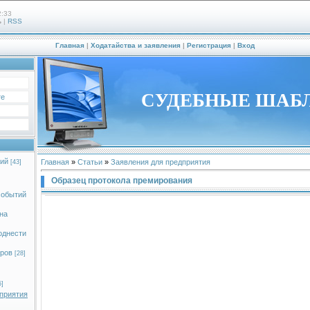
2:33
ь
|
RSS
Главная
|
Ходатайства и заявления
|
Регистрация
|
Вход
СУДЕБНЫЕ ШАБ
те
ий
Главная
»
Статьи
»
Заявления для предприятия
[43]
Образец протокола премирования
событий
на
однести
оров
[28]
5]
приятия