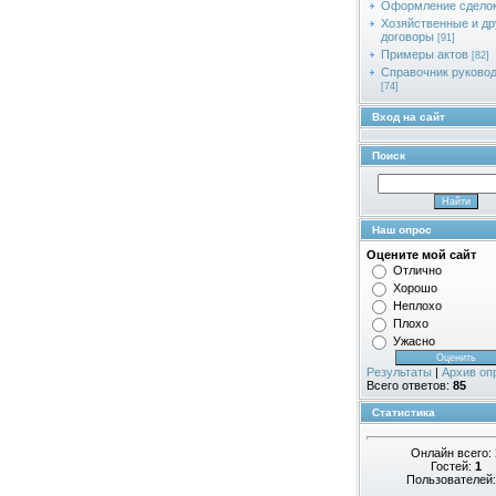
Оформление сдело
Хозяйственные и др
договоры
[91]
Примеры актов
[82]
Справочник руково
[74]
Вход на сайт
Поиск
Наш опрос
Оцените мой сайт
Отлично
Хорошо
Неплохо
Плохо
Ужасно
Результаты
|
Архив оп
Всего ответов:
85
Статистика
Онлайн всего:
Гостей:
1
Пользователей