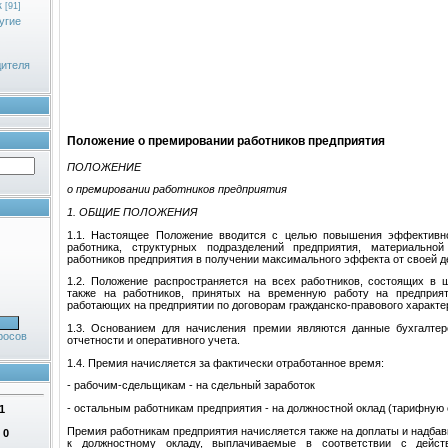
к
[91]
угие
дителя
Положение о премировании работников предприятия
ПОЛОЖЕНИЕ
о премировании работников предприятия
1. ОБЩИЕ ПОЛОЖЕНИЯ
1.1. Настоящее Положение вводится с целью повышения эффективн
работника, структурных подразделений предприятия, материальной
работников предприятия в получении максимального эффекта от своей д
1.2. Положение распространяется на всех работников, состоящих в ш
также на работников, принятых на временную работу на предприя
работающих на предприятии по договорам гражданско-правового характе
1.3. Основанием для начисления премии являются данные бухгалтерс
росов
отчетности и оперативного учета.
1.4. Премия начисляется за фактически отработанное время:
- рабочим-сдельщикам - на сдельный заработок
- остальным работникам предприятия - на должностной оклад (тарифную 
1
Премия работникам предприятия начисляется также на доплаты и надбавк
:
0
к должностному окладу, выплачиваемые в соответствии с дейс