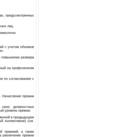
рах, предусмотренных
ьных лиц.
жемесячно.
ий с учетом объемов
ны.
ли повышении размера
анный на профсоюзном
ем по согласованию с
в. Начисление премии
 свои должностные
ый уровень премии.
сленной в предыдущем
ый коллективом) (см.
й премией, а также
а увеличение премии