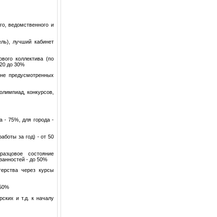
го, ведомственного и
ель), лучший кабинет
вого коллектива (по
20 до 30%
 не предусмотренных
 олимпиад, конкурсов,
 - 75%, для города -
аботы за год) - от 50
разцовое состояние
занностей - до 50%
терства через курсы
 50%
ских и т.д. к началу