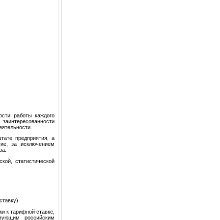
ости работы каждого
 заинтересованности
еятельности.
тате предприятия, а
тие, за исключением
ра.
кой, статистической
ставку).
и к тарифной ставке,
твующим российским