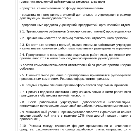
платы, установленной действующим законодательством
- средства, сэкономленные по фонду заработной платы
- средства от предпринимательской деятельности учреждения в разме
действующим законодательством
- добровольные средства учреждений, предприятий, организаций и отдел
2.1. Премирование работников (включая совместителей) производится е
2.2. Премия начисляется за период фактически отработанного времени.
2.3. Конкретные размеры премий, выплачиваемые работникам учрежден
и качества выполняемых работ, максимальными размерами не ограниче
2.4. Предложения о премировании отдельных работников, понижении и
премии, вносятся в комиссию, созданную приказом руководителя.
В состав комиссии включается ответственный за расчет премии, избр
собрании.
2.5. Окончательное решение о премировании принимается руководител
профсоюзным комитетом. Решение оформляется приказом.
2.6. Каждый случай лишения премии оформляется отдельным приказом.
2.7. Приказы подлежат обязательному ознакомлению с ними работнико
проводится в обстановке полной гласности.
2.8. Всем работникам учреждения, добросовестно исполняющим
инструкции и не имеющим замечаний по работе, начисляется минимальн
2.9. Минимальный уровень премии устанавливается к фактически начи
месяце заработной плате в размере 17% (или другой процент, принят
примечание I).
2.10. Разница между плановым фондом премирования и начисленно
средства, сэкономленные по фонду заработной платы, направляются н