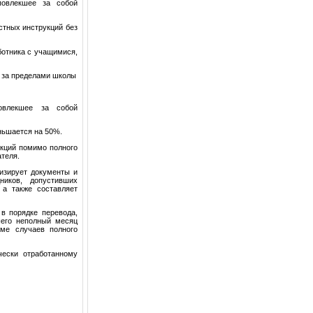
повлекшее за собой
стных инструкций без
ботника с учащимися,
 за пределами школы
овлекшее за собой
ньшается на 50%.
кций помимо полного
теля.
лизирует документы и
ников, допустивших
 а также составляет
 в порядке перевода,
шего неполный месяц
оме случаев полного
чески отработанному