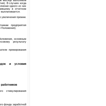
ом месяце выполнили
ия). В случаях когда
лнение одного из них
нившему в отчетном
е выплачивается.
р увеличения премии.
тникам предприятия
4 Положения).
 Положение, основным
совому результату
затели премирования
ядок и условия
 работников
го стимулирования
ого фонда заработной