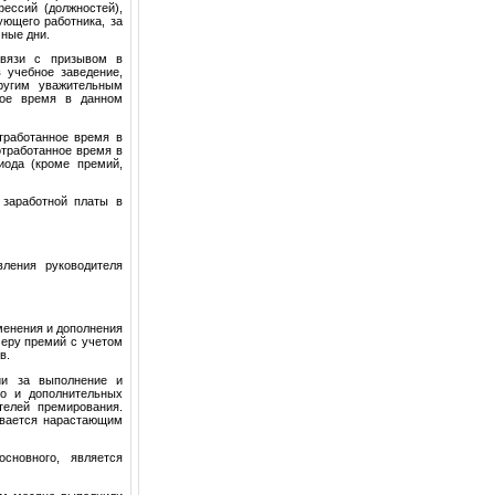
ессий (должностей),
ющего работника, за
чные дни.
связи с призывом в
 учебное заведение,
ругим уважительным
ное время в данном
тработанное время в
отработанное время в
иода (кроме премий,
 заработной платы в
вления руководителя
менения и дополнения
меру премий с учетом
в.
ии за выполнение и
го и дополнительных
телей премирования.
ывается нарастающим
сновного, является