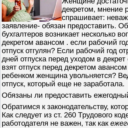
Женщине достаточн
декретом, мнение р
спрашивает: неважн
заявление- обязан предоставить. Об
бухгалтеров возникает несколько во
декретом авансом . если рабочий го
отпуск отгулян? Если рабочий год от
дней отпуска перед уходом в декрет
взят отпуск перед декретом авансом 
ребенком женщина увольняется? Вед
отпуск, который еще не заработала.
Обязаны ли предоставить ежегодный
Обратимся к законодательству, кот
Как следует из ст. 260 Трудового ко
работодателя не важен, так как
ежег