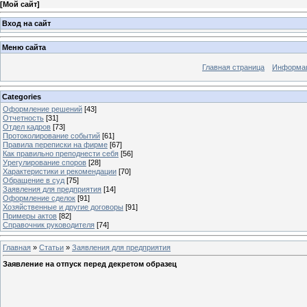
[
Мой сайт
]
Вход на сайт
Меню сайта
Главная страница
Информац
Categories
Оформление решений
[43]
Отчетность
[31]
Отдел кадров
[73]
Протоколирование событий
[61]
Правила переписки на фирме
[67]
Как правильно преподнести себя
[56]
Урегулирование споров
[28]
Характеристики и рекомендации
[70]
Обращение в суд
[75]
Заявления для предприятия
[14]
Оформление сделок
[91]
Хозяйственные и другие договоры
[91]
Примеры актов
[82]
Справочник руководителя
[74]
Главная
»
Статьи
»
Заявления для предприятия
Заявление на отпуск перед декретом образец