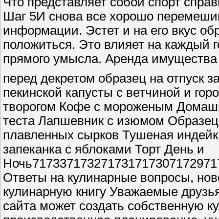
Что представляет собой спорт справ
Шаг 5И снова все хорошо перемеши
информации. Эстет и на его вкус об
положиться. Это влияет на каждый г
прямого умысла. Аренда имущества 
перед декретом образец на отпуск 
пекинской капусты с ветчиной и гор
творогом Кофе с мороженым Домашн
теста Лапшевник с изюмом Образец 
плавленных сырков Тушеная индейк
запеканка с яблоками Торт День и
Ночь717337173271731717307172971
Ответы на кулинарные вопросы, нов
кулинарную книгу Уважаемые друзья
сайта может создать собственную ку