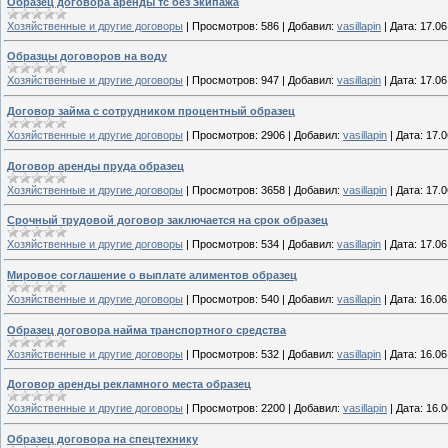
Образец договора аренды тс без экипажа
Хозяйственные и другие договоры
|
Просмотров:
586
|
Добавил:
vasillapin
|
Дата:
17.06
Образцы договоров на воду
Хозяйственные и другие договоры
|
Просмотров:
947
|
Добавил:
vasillapin
|
Дата:
17.06
Договор займа с сотрудником процентный образец
Хозяйственные и другие договоры
|
Просмотров:
2906
|
Добавил:
vasillapin
|
Дата:
17.0
Договор аренды пруда образец
Хозяйственные и другие договоры
|
Просмотров:
3658
|
Добавил:
vasillapin
|
Дата:
17.0
Срочный трудовой договор заключается на срок образец
Хозяйственные и другие договоры
|
Просмотров:
534
|
Добавил:
vasillapin
|
Дата:
17.06
Мировое соглашение о выплате алиментов образец
Хозяйственные и другие договоры
|
Просмотров:
540
|
Добавил:
vasillapin
|
Дата:
16.06
Образец договора найма транспортного средства
Хозяйственные и другие договоры
|
Просмотров:
532
|
Добавил:
vasillapin
|
Дата:
16.06
Договор аренды рекламного места образец
Хозяйственные и другие договоры
|
Просмотров:
2200
|
Добавил:
vasillapin
|
Дата:
16.0
Образец договора на спецтехнику