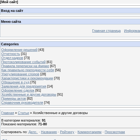
[
Мой сайт
]
Вход на сайт
Меню сайта
Главная страница
Информац
Categories
Оформление решений
[43]
Отчетность
[31]
Отдел кадров
[73]
Протоколирование событий
[61]
Правила переписки на фирме
[67]
Как правильно преподнести себя
[56]
Урегулирование споров
[28]
Характеристики и рекомендации
[70]
Обращение в суд
[75]
Заявления для предприятия
[14]
Оформление сделок
[91]
Хозяйственные и другие договоры
[91]
Примеры актов
[82]
Справочник руководителя
[74]
Главная
»
Статьи
» Хозяйственные и другие договоры
В категории материалов
:
91
Показано материалов
:
71-80
Сортировать по
:
Дате
·
Названию
·
Рейтингу
·
Комментариям
·
Просмотрам