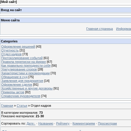
[
Мой сайт
]
Вход на сайт
Меню сайта
Главная страница
Информац
Categories
Оформление решений
[43]
Отчетность
[31]
Отдел кадров
[73]
Протоколирование событий
[61]
Правила переписки на фирме
[67]
Как правильно преподнести себя
[56]
Урегулирование споров
[28]
Характеристики и рекомендации
[70]
Обращение в суд
[75]
Заявления для предприятия
[14]
Оформление сделок
[91]
Хозяйственные и другие договоры
[91]
Примеры актов
[82]
Справочник руководителя
[74]
Главная
»
Статьи
» Отдел кадров
В категории материалов
:
73
Показано материалов
:
21-30
Сортировать по
:
Дате
·
Названию
·
Рейтингу
·
Комментариям
·
Просмотрам