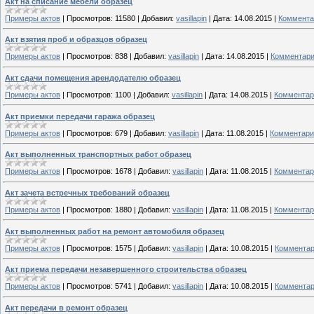
Акт на списание мебели образец
Примеры актов
|
Просмотров:
11580
|
Добавил:
vasillapin
|
Дата:
14.08.2015
|
Коммента
Акт взятия проб и образцов образец
Примеры актов
|
Просмотров:
838
|
Добавил:
vasillapin
|
Дата:
14.08.2015
|
Комментари
Акт сдачи помещения арендодателю образец
Примеры актов
|
Просмотров:
1100
|
Добавил:
vasillapin
|
Дата:
14.08.2015
|
Комментар
Акт приемки передачи гаража образец
Примеры актов
|
Просмотров:
679
|
Добавил:
vasillapin
|
Дата:
11.08.2015
|
Комментари
Акт выполненных транспортных работ образец
Примеры актов
|
Просмотров:
1678
|
Добавил:
vasillapin
|
Дата:
11.08.2015
|
Комментар
Акт зачета встречных требований образец
Примеры актов
|
Просмотров:
1880
|
Добавил:
vasillapin
|
Дата:
11.08.2015
|
Комментар
Акт выполненных работ на ремонт автомобиля образец
Примеры актов
|
Просмотров:
1575
|
Добавил:
vasillapin
|
Дата:
10.08.2015
|
Комментар
Акт приема передачи незавершенного строительства образец
Примеры актов
|
Просмотров:
5741
|
Добавил:
vasillapin
|
Дата:
10.08.2015
|
Комментар
Акт передачи в ремонт образец