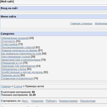
[
Мой сайт
]
Вход на сайт
Меню сайта
Главная страница
Информац
Categories
Оформление решений
[43]
Отчетность
[31]
Отдел кадров
[73]
Протоколирование событий
[61]
Правила переписки на фирме
[67]
Как правильно преподнести себя
[56]
Урегулирование споров
[28]
Характеристики и рекомендации
[70]
Обращение в суд
[75]
Заявления для предприятия
[14]
Оформление сделок
[91]
Хозяйственные и другие договоры
[91]
Примеры актов
[82]
Справочник руководителя
[74]
Главная
»
Статьи
» Примеры актов
В категории материалов
:
82
Показано материалов
:
11-20
Сортировать по
:
Дате
·
Названию
·
Рейтингу
·
Комментариям
·
Просмотрам