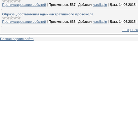
Протоколирование событий
|
Просмотров:
537
|
Добавил:
vasillapin
|
Дата:
14.06.2015
Образец составления административного протокола
Протоколирование событий
|
Просмотров:
633
|
Добавил:
vasillapin
|
Дата:
14.06.2015
1-10
11-20
Полная версия сайта