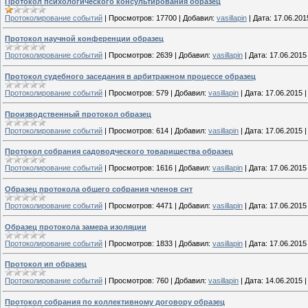
Протокол психологического консультирования образец
Протоколирование событий
|
Просмотров:
17700
|
Добавил:
vasillapin
|
Дата:
17.06.201
Протокол научной конференции образец
Протоколирование событий
|
Просмотров:
2639
|
Добавил:
vasillapin
|
Дата:
17.06.2015
Протокол судебного заседания в арбитражном процессе образец
Протоколирование событий
|
Просмотров:
579
|
Добавил:
vasillapin
|
Дата:
17.06.2015
Производственный протокол образец
Протоколирование событий
|
Просмотров:
614
|
Добавил:
vasillapin
|
Дата:
17.06.2015
Протокол собрания садоводческого товарищества образец
Протоколирование событий
|
Просмотров:
1616
|
Добавил:
vasillapin
|
Дата:
17.06.2015
Образец протокола общего собрания членов снт
Протоколирование событий
|
Просмотров:
4471
|
Добавил:
vasillapin
|
Дата:
17.06.2015
Образец протокола замера изоляции
Протоколирование событий
|
Просмотров:
1833
|
Добавил:
vasillapin
|
Дата:
17.06.2015
Протокол ип образец
Протоколирование событий
|
Просмотров:
760
|
Добавил:
vasillapin
|
Дата:
14.06.2015
Протокол собрания по коллективному договору образец