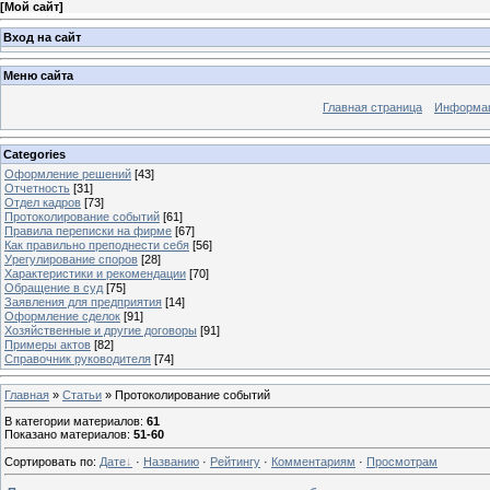
[
Мой сайт
]
Вход на сайт
Меню сайта
Главная страница
Информац
Categories
Оформление решений
[43]
Отчетность
[31]
Отдел кадров
[73]
Протоколирование событий
[61]
Правила переписки на фирме
[67]
Как правильно преподнести себя
[56]
Урегулирование споров
[28]
Характеристики и рекомендации
[70]
Обращение в суд
[75]
Заявления для предприятия
[14]
Оформление сделок
[91]
Хозяйственные и другие договоры
[91]
Примеры актов
[82]
Справочник руководителя
[74]
Главная
»
Статьи
» Протоколирование событий
В категории материалов
:
61
Показано материалов
:
51-60
Сортировать по
:
Дате
·
Названию
·
Рейтингу
·
Комментариям
·
Просмотрам